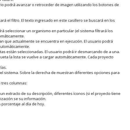
rio podrá avanzar o retroceder de imagen utilizando los botones de
rá el filtro. El texto ingresado en este casillero se buscará en los
drá seleccionar un organismo en particular (el sistema filtrará los
utomáticamente.
lan que actualmente se encuentra en ejecución. El usuario podrá
o automáticamente.
uetas están seleccionadas. El usuario podrá ir desmarcando de a una.
iqueta la lista se vuelve a cargar automáticamente. Cada proyecto
ías.
en el sistema. Sobre la derecha de muestran diferentes opciones para
e tres columnas:
n extracto de su descripción, diferentes íconos (si el proyecto tiene
lización se su información.
porcentaje al día de hoy.