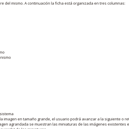
bre del mismo. A continuación la ficha está organizada en tres columnas:
smo
ganismo
 sistema
la imagen en tamaño grande, el usuario podrá avanzar a la siguiente o ret
agen agrandada se muestran las miniaturas de las imágenes existentes en