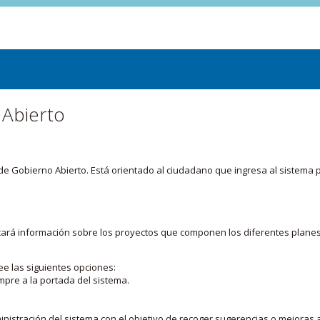
 Abierto
or de Gobierno Abierto. Está orientado al ciudadano que ingresa al siste
licará información sobre los proyectos que componen los diferentes plane
ee las siguientes opciones:
mpre a la portada del sistema.
nistración del sistema con el objetivo de recoger sugerencias o mejoras a