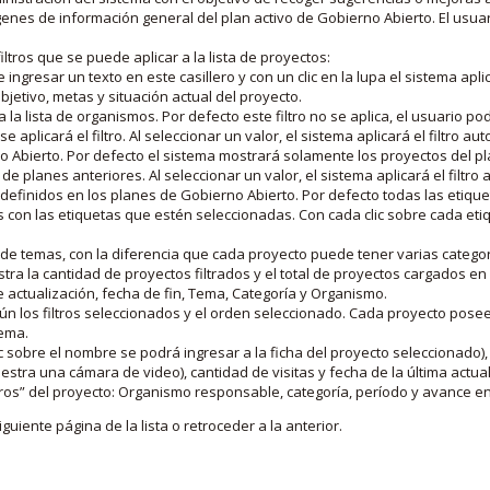
nes de información general del plan activo de Gobierno Abierto. El usua
iltros que se puede aplicar a la lista de proyectos:
ngresar un texto en este casillero y con un clic en la lupa el sistema aplica
jetivo, metas y situación actual del proyecto.
 la lista de organismos. Por defecto este filtro no se aplica, el usuario po
e aplicará el filtro. Al seleccionar un valor, el sistema aplicará el filtro a
o Abierto. Por defecto el sistema mostrará solamente los proyectos del p
de planes anteriores. Al seleccionar un valor, el sistema aplicará el filtr
s definidos en los planes de Gobierno Abierto. Por defecto todas las etiq
os con las etiquetas que estén seleccionadas. Con cada clic sobre cada et
 de temas, con la diferencia que cada proyecto puede tener varias categor
estra la cantidad de proyectos filtrados y el total de proyectos cargados 
de actualización, fecha de fin, Tema, Categoría y Organismo.
gún los filtros seleccionados y el orden seleccionado. Cada proyecto pose
tema.
 sobre el nombre se podrá ingresar a la ficha del proyecto seleccionado), u
stra una cámara de video), cantidad de visitas y fecha de la última actua
os” del proyecto: Organismo responsable, categoría, período y avance en 
iguiente página de la lista o retroceder a la anterior.