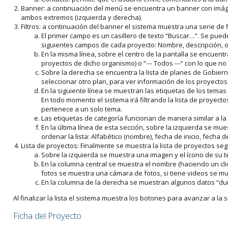
Banner: a continuación del menú se encuentra un banner con imáge
ambos extremos (izquierda y derecha).
Filtros: a continuación del banner el sistema muestra una serie de f
El primer campo es un casillero de texto “Buscar…”. Se puede i
siguientes campos de cada proyecto: Nombre, descripción, ob
En la misma línea, sobre el centro de la pantalla se encuentra
proyectos de dicho organismo) o “--- Todos ---“ con lo que no s
Sobre la derecha se encuentra la lista de planes de Gobiern
seleccionar otro plan, para ver información de los proyectos 
En la siguiente línea se muestran las etiquetas de los tema
En todo momento el sistema irá filtrando la lista de proyect
pertenece a un solo tema.
Las etiquetas de categoría funcionan de manera similar a la
En la última línea de esta sección, sobre la izquierda se mu
ordenar la lista: Alfabético (nombre), fecha de inicio, fecha 
Lista de proyectos: Finalmente se muestra la lista de proyectos se
Sobre la izquierda se muestra una imagen y el ícono de su 
En la columna central se muestra el nombre (haciendo un clic
fotos se muestra una cámara de fotos, si tiene videos se mue
En la columna de la derecha se muestran algunos datos “dur
Al finalizar la lista el sistema muestra los botones para avanzar a la s
Ficha del Proyecto