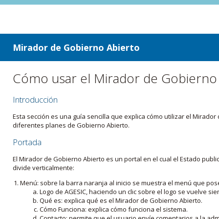
ir a contenido
ir al menú
Mirador de Gobierno Abierto
Cómo usar el Mirador de Gobierno
Introducción
Esta sección es una guía sencilla que explica cómo utilizar el Mirad
diferentes planes de Gobierno Abierto.
Portada
El Mirador de Gobierno Abierto es un portal en el cual el Estado pub
divide verticalmente:
Menú: sobre la barra naranja al inicio se muestra el menú que pos
Logo de AGESIC, haciendo un clic sobre el logo se vuelve sie
Qué es: explica qué es el Mirador de Gobierno Abierto.
Cómo Funciona: explica cómo funciona el sistema.
Contacto: permite que el usuario envíe comentarios a la admi