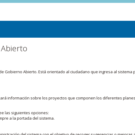
 Abierto
or de Gobierno Abierto. Está orientado al ciudadano que ingresa al siste
licará información sobre los proyectos que componen los diferentes plane
ee las siguientes opciones:
mpre a la portada del sistema.
nistración del sistema con el objetivo de recoger sugerencias o mejoras a