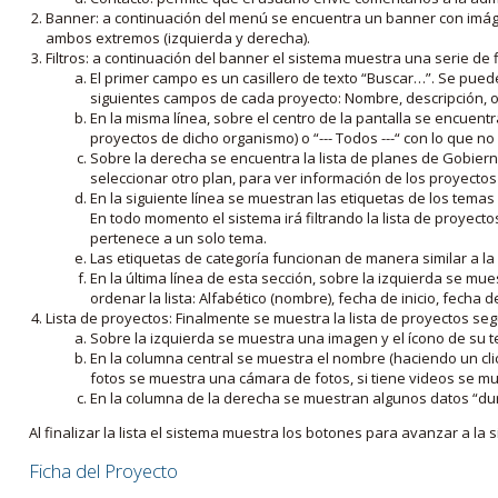
Banner: a continuación del menú se encuentra un banner con imáge
ambos extremos (izquierda y derecha).
Filtros: a continuación del banner el sistema muestra una serie de f
El primer campo es un casillero de texto “Buscar…”. Se puede i
siguientes campos de cada proyecto: Nombre, descripción, ob
En la misma línea, sobre el centro de la pantalla se encuentra
proyectos de dicho organismo) o “--- Todos ---“ con lo que no s
Sobre la derecha se encuentra la lista de planes de Gobiern
seleccionar otro plan, para ver información de los proyectos 
En la siguiente línea se muestran las etiquetas de los tema
En todo momento el sistema irá filtrando la lista de proyect
pertenece a un solo tema.
Las etiquetas de categoría funcionan de manera similar a la
En la última línea de esta sección, sobre la izquierda se mu
ordenar la lista: Alfabético (nombre), fecha de inicio, fecha 
Lista de proyectos: Finalmente se muestra la lista de proyectos se
Sobre la izquierda se muestra una imagen y el ícono de su 
En la columna central se muestra el nombre (haciendo un clic
fotos se muestra una cámara de fotos, si tiene videos se mue
En la columna de la derecha se muestran algunos datos “dur
Al finalizar la lista el sistema muestra los botones para avanzar a la s
Ficha del Proyecto