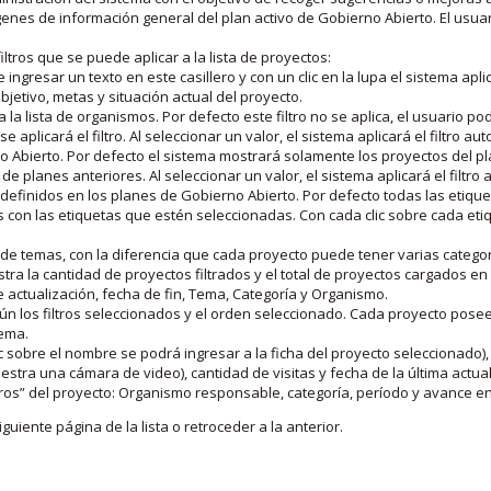
nes de información general del plan activo de Gobierno Abierto. El usua
iltros que se puede aplicar a la lista de proyectos:
ngresar un texto en este casillero y con un clic en la lupa el sistema aplica
jetivo, metas y situación actual del proyecto.
 la lista de organismos. Por defecto este filtro no se aplica, el usuario po
e aplicará el filtro. Al seleccionar un valor, el sistema aplicará el filtro a
o Abierto. Por defecto el sistema mostrará solamente los proyectos del p
de planes anteriores. Al seleccionar un valor, el sistema aplicará el filtr
s definidos en los planes de Gobierno Abierto. Por defecto todas las etiq
os con las etiquetas que estén seleccionadas. Con cada clic sobre cada et
 de temas, con la diferencia que cada proyecto puede tener varias categor
estra la cantidad de proyectos filtrados y el total de proyectos cargados 
de actualización, fecha de fin, Tema, Categoría y Organismo.
gún los filtros seleccionados y el orden seleccionado. Cada proyecto pose
tema.
 sobre el nombre se podrá ingresar a la ficha del proyecto seleccionado), u
stra una cámara de video), cantidad de visitas y fecha de la última actua
os” del proyecto: Organismo responsable, categoría, período y avance en 
iguiente página de la lista o retroceder a la anterior.