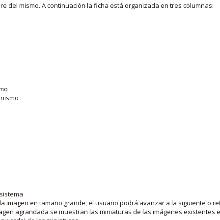
bre del mismo. A continuación la ficha está organizada en tres columnas:
smo
ganismo
 sistema
la imagen en tamaño grande, el usuario podrá avanzar a la siguiente o ret
agen agrandada se muestran las miniaturas de las imágenes existentes en