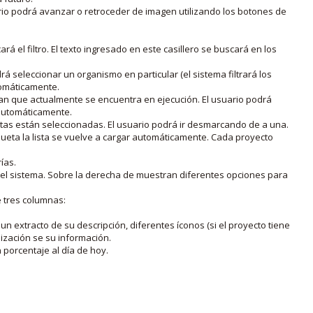
rio podrá avanzar o retroceder de imagen utilizando los botones de
rá el filtro. El texto ingresado en este casillero se buscará en los
drá seleccionar un organismo en particular (el sistema filtrará los
utomáticamente.
lan que actualmente se encuentra en ejecución. El usuario podrá
o automáticamente.
uetas están seleccionadas. El usuario podrá ir desmarcando de a una.
iqueta la lista se vuelve a cargar automáticamente. Cada proyecto
ías.
en el sistema. Sobre la derecha de muestran diferentes opciones para
e tres columnas:
n extracto de su descripción, diferentes íconos (si el proyecto tiene
lización se su información.
porcentaje al día de hoy.