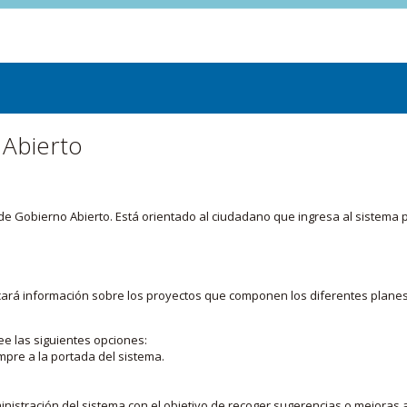
 Abierto
or de Gobierno Abierto. Está orientado al ciudadano que ingresa al siste
licará información sobre los proyectos que componen los diferentes plane
ee las siguientes opciones:
mpre a la portada del sistema.
nistración del sistema con el objetivo de recoger sugerencias o mejoras a