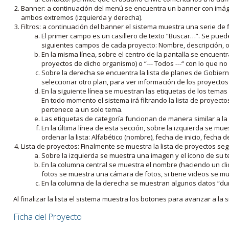
Banner: a continuación del menú se encuentra un banner con imáge
ambos extremos (izquierda y derecha).
Filtros: a continuación del banner el sistema muestra una serie de f
El primer campo es un casillero de texto “Buscar…”. Se puede i
siguientes campos de cada proyecto: Nombre, descripción, ob
En la misma línea, sobre el centro de la pantalla se encuentra
proyectos de dicho organismo) o “--- Todos ---“ con lo que no s
Sobre la derecha se encuentra la lista de planes de Gobiern
seleccionar otro plan, para ver información de los proyectos 
En la siguiente línea se muestran las etiquetas de los tema
En todo momento el sistema irá filtrando la lista de proyect
pertenece a un solo tema.
Las etiquetas de categoría funcionan de manera similar a la
En la última línea de esta sección, sobre la izquierda se mu
ordenar la lista: Alfabético (nombre), fecha de inicio, fecha 
Lista de proyectos: Finalmente se muestra la lista de proyectos se
Sobre la izquierda se muestra una imagen y el ícono de su 
En la columna central se muestra el nombre (haciendo un clic
fotos se muestra una cámara de fotos, si tiene videos se mue
En la columna de la derecha se muestran algunos datos “dur
Al finalizar la lista el sistema muestra los botones para avanzar a la s
Ficha del Proyecto