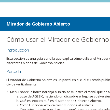
ir a contenido
ir al menú
Mirador de Gobierno Abierto
Cómo usar el Mirador de Gobierno
Introducción
Esta sección es una guía sencilla que explica cómo utilizar el Mirad
diferentes planes de Gobierno Abierto.
Portada
El Mirador de Gobierno Abierto es un portal en el cual el Estado pub
divide verticalmente:
Menú: sobre la barra naranja al inicio se muestra el menú que pos
Logo de AGESIC, haciendo un clic sobre el logo se vuelve sie
Qué es: explica qué es el Mirador de Gobierno Abierto.
Cómo Funciona: explica cómo funciona el sistema.
Contacto: permite que el usuario envíe comentarios a la admi