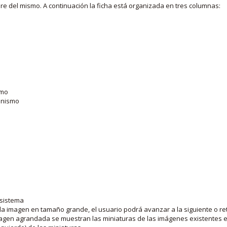
bre del mismo. A continuación la ficha está organizada en tres columnas:
smo
ganismo
 sistema
la imagen en tamaño grande, el usuario podrá avanzar a la siguiente o ret
agen agrandada se muestran las miniaturas de las imágenes existentes en