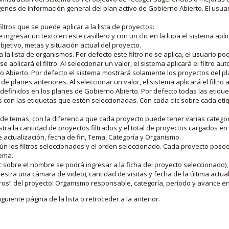
nes de información general del plan activo de Gobierno Abierto. El usua
iltros que se puede aplicar a la lista de proyectos:
ngresar un texto en este casillero y con un clic en la lupa el sistema aplica
jetivo, metas y situación actual del proyecto.
 la lista de organismos. Por defecto este filtro no se aplica, el usuario po
e aplicará el filtro. Al seleccionar un valor, el sistema aplicará el filtro a
o Abierto. Por defecto el sistema mostrará solamente los proyectos del p
de planes anteriores. Al seleccionar un valor, el sistema aplicará el filtr
s definidos en los planes de Gobierno Abierto. Por defecto todas las etiq
os con las etiquetas que estén seleccionadas. Con cada clic sobre cada et
 de temas, con la diferencia que cada proyecto puede tener varias categor
estra la cantidad de proyectos filtrados y el total de proyectos cargados 
de actualización, fecha de fin, Tema, Categoría y Organismo.
gún los filtros seleccionados y el orden seleccionado. Cada proyecto pose
tema.
 sobre el nombre se podrá ingresar a la ficha del proyecto seleccionado), u
stra una cámara de video), cantidad de visitas y fecha de la última actua
os” del proyecto: Organismo responsable, categoría, período y avance en 
iguiente página de la lista o retroceder a la anterior.