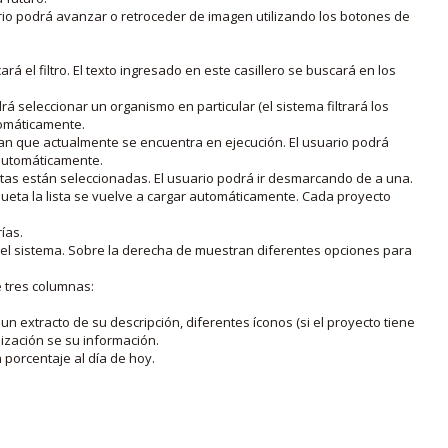
rio podrá avanzar o retroceder de imagen utilizando los botones de
rá el filtro. El texto ingresado en este casillero se buscará en los
drá seleccionar un organismo en particular (el sistema filtrará los
utomáticamente.
lan que actualmente se encuentra en ejecución. El usuario podrá
o automáticamente.
uetas están seleccionadas. El usuario podrá ir desmarcando de a una.
iqueta la lista se vuelve a cargar automáticamente. Cada proyecto
ías.
en el sistema. Sobre la derecha de muestran diferentes opciones para
e tres columnas:
n extracto de su descripción, diferentes íconos (si el proyecto tiene
lización se su información.
porcentaje al día de hoy.