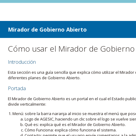
ir a contenido
ir al menú
Mirador de Gobierno Abierto
Cómo usar el Mirador de Gobierno
Introducción
Esta sección es una guía sencilla que explica cómo utilizar el Mirad
diferentes planes de Gobierno Abierto.
Portada
El Mirador de Gobierno Abierto es un portal en el cual el Estado pub
divide verticalmente:
Menú: sobre la barra naranja al inicio se muestra el menú que pos
Logo de AGESIC, haciendo un clic sobre el logo se vuelve sie
Qué es: explica qué es el Mirador de Gobierno Abierto.
Cómo Funciona: explica cómo funciona el sistema.
Contacto: permite que el usuario envíe comentarios a la admi