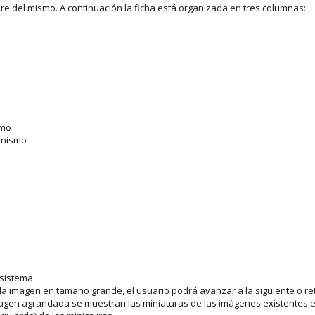
bre del mismo. A continuación la ficha está organizada en tres columnas:
smo
ganismo
 sistema
la imagen en tamaño grande, el usuario podrá avanzar a la siguiente o ret
agen agrandada se muestran las miniaturas de las imágenes existentes en