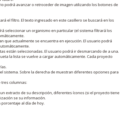
rio podrá avanzar o retroceder de imagen utilizando los botones de
rá el filtro. El texto ingresado en este casillero se buscará en los
drá seleccionar un organismo en particular (el sistema filtrará los
utomáticamente.
lan que actualmente se encuentra en ejecución. El usuario podrá
o automáticamente.
uetas están seleccionadas. El usuario podrá ir desmarcando de a una.
iqueta la lista se vuelve a cargar automáticamente. Cada proyecto
ías.
en el sistema. Sobre la derecha de muestran diferentes opciones para
e tres columnas:
n extracto de su descripción, diferentes íconos (si el proyecto tiene
lización se su información.
porcentaje al día de hoy.