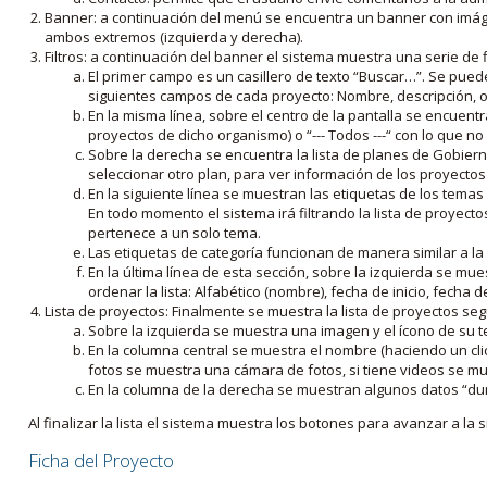
Banner: a continuación del menú se encuentra un banner con imáge
ambos extremos (izquierda y derecha).
Filtros: a continuación del banner el sistema muestra una serie de f
El primer campo es un casillero de texto “Buscar…”. Se puede i
siguientes campos de cada proyecto: Nombre, descripción, ob
En la misma línea, sobre el centro de la pantalla se encuentra
proyectos de dicho organismo) o “--- Todos ---“ con lo que no s
Sobre la derecha se encuentra la lista de planes de Gobiern
seleccionar otro plan, para ver información de los proyectos 
En la siguiente línea se muestran las etiquetas de los tema
En todo momento el sistema irá filtrando la lista de proyect
pertenece a un solo tema.
Las etiquetas de categoría funcionan de manera similar a la
En la última línea de esta sección, sobre la izquierda se mu
ordenar la lista: Alfabético (nombre), fecha de inicio, fecha 
Lista de proyectos: Finalmente se muestra la lista de proyectos se
Sobre la izquierda se muestra una imagen y el ícono de su 
En la columna central se muestra el nombre (haciendo un clic
fotos se muestra una cámara de fotos, si tiene videos se mue
En la columna de la derecha se muestran algunos datos “dur
Al finalizar la lista el sistema muestra los botones para avanzar a la s
Ficha del Proyecto