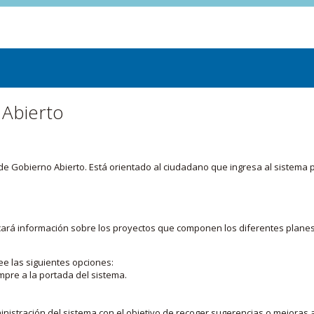
 Abierto
or de Gobierno Abierto. Está orientado al ciudadano que ingresa al siste
licará información sobre los proyectos que componen los diferentes plane
ee las siguientes opciones:
mpre a la portada del sistema.
nistración del sistema con el objetivo de recoger sugerencias o mejoras a