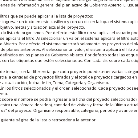
nes de información general del plan activo de Gobierno Abierto. El usua
iltros que se puede aplicar a la lista de proyectos:
ngresar un texto en este casillero y con un clic en la lupa el sistema aplica
jetivo, metas y situación actual del proyecto.
 la lista de organismos. Por defecto este filtro no se aplica, el usuario po
e aplicará el filtro. Al seleccionar un valor, el sistema aplicará el filtro a
o Abierto. Por defecto el sistema mostrará solamente los proyectos del p
de planes anteriores. Al seleccionar un valor, el sistema aplicará el filtr
s definidos en los planes de Gobierno Abierto. Por defecto todas las etiq
os con las etiquetas que estén seleccionadas. Con cada clic sobre cada et
 de temas, con la diferencia que cada proyecto puede tener varias categor
estra la cantidad de proyectos filtrados y el total de proyectos cargados 
de actualización, fecha de fin, Tema, Categoría y Organismo.
gún los filtros seleccionados y el orden seleccionado. Cada proyecto pose
tema.
 sobre el nombre se podrá ingresar a la ficha del proyecto seleccionado), u
stra una cámara de video), cantidad de visitas y fecha de la última actua
os” del proyecto: Organismo responsable, categoría, período y avance en 
iguiente página de la lista o retroceder a la anterior.