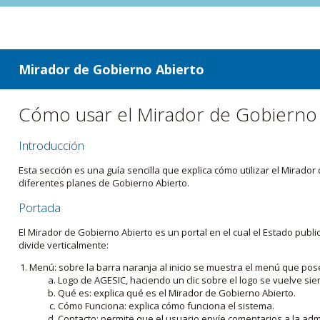
ir a contenido
ir al menú
Mirador de Gobierno Abierto
Cómo usar el Mirador de Gobierno
Introducción
Esta sección es una guía sencilla que explica cómo utilizar el Mirad
diferentes planes de Gobierno Abierto.
Portada
El Mirador de Gobierno Abierto es un portal en el cual el Estado pub
divide verticalmente:
Menú: sobre la barra naranja al inicio se muestra el menú que pos
Logo de AGESIC, haciendo un clic sobre el logo se vuelve sie
Qué es: explica qué es el Mirador de Gobierno Abierto.
Cómo Funciona: explica cómo funciona el sistema.
Contacto: permite que el usuario envíe comentarios a la admi