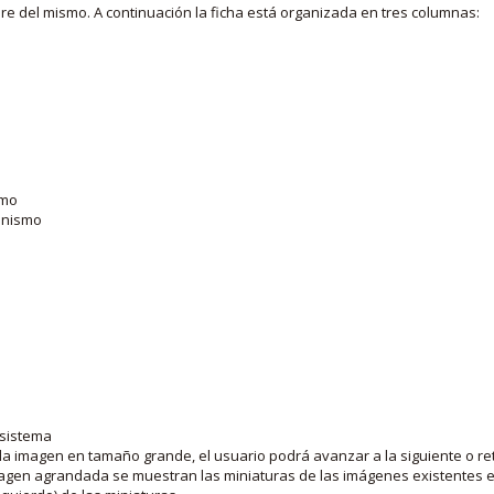
bre del mismo. A continuación la ficha está organizada en tres columnas:
smo
ganismo
 sistema
la imagen en tamaño grande, el usuario podrá avanzar a la siguiente o ret
agen agrandada se muestran las miniaturas de las imágenes existentes en