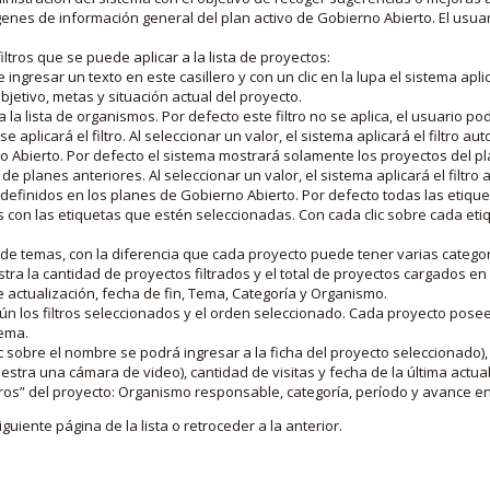
nes de información general del plan activo de Gobierno Abierto. El usua
iltros que se puede aplicar a la lista de proyectos:
ngresar un texto en este casillero y con un clic en la lupa el sistema aplica
jetivo, metas y situación actual del proyecto.
 la lista de organismos. Por defecto este filtro no se aplica, el usuario po
e aplicará el filtro. Al seleccionar un valor, el sistema aplicará el filtro a
o Abierto. Por defecto el sistema mostrará solamente los proyectos del p
de planes anteriores. Al seleccionar un valor, el sistema aplicará el filtr
s definidos en los planes de Gobierno Abierto. Por defecto todas las etiq
os con las etiquetas que estén seleccionadas. Con cada clic sobre cada et
 de temas, con la diferencia que cada proyecto puede tener varias categor
estra la cantidad de proyectos filtrados y el total de proyectos cargados 
de actualización, fecha de fin, Tema, Categoría y Organismo.
gún los filtros seleccionados y el orden seleccionado. Cada proyecto pose
tema.
 sobre el nombre se podrá ingresar a la ficha del proyecto seleccionado), u
stra una cámara de video), cantidad de visitas y fecha de la última actua
os” del proyecto: Organismo responsable, categoría, período y avance en 
iguiente página de la lista o retroceder a la anterior.