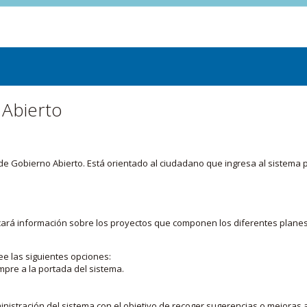
 Abierto
or de Gobierno Abierto. Está orientado al ciudadano que ingresa al siste
licará información sobre los proyectos que componen los diferentes plane
ee las siguientes opciones:
mpre a la portada del sistema.
nistración del sistema con el objetivo de recoger sugerencias o mejoras a