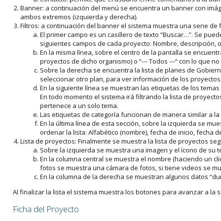
Banner: a continuación del menú se encuentra un banner con imáge
ambos extremos (izquierda y derecha).
Filtros: a continuación del banner el sistema muestra una serie de f
El primer campo es un casillero de texto “Buscar…”. Se puede i
siguientes campos de cada proyecto: Nombre, descripción, ob
En la misma línea, sobre el centro de la pantalla se encuentra
proyectos de dicho organismo) o “--- Todos ---“ con lo que no s
Sobre la derecha se encuentra la lista de planes de Gobiern
seleccionar otro plan, para ver información de los proyectos 
En la siguiente línea se muestran las etiquetas de los tema
En todo momento el sistema irá filtrando la lista de proyect
pertenece a un solo tema.
Las etiquetas de categoría funcionan de manera similar a la
En la última línea de esta sección, sobre la izquierda se mu
ordenar la lista: Alfabético (nombre), fecha de inicio, fecha 
Lista de proyectos: Finalmente se muestra la lista de proyectos se
Sobre la izquierda se muestra una imagen y el ícono de su 
En la columna central se muestra el nombre (haciendo un clic
fotos se muestra una cámara de fotos, si tiene videos se mue
En la columna de la derecha se muestran algunos datos “dur
Al finalizar la lista el sistema muestra los botones para avanzar a la s
Ficha del Proyecto