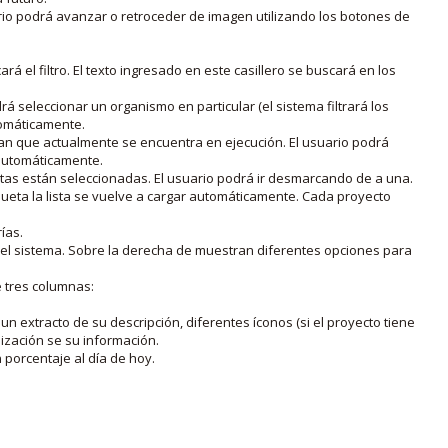
rio podrá avanzar o retroceder de imagen utilizando los botones de
rá el filtro. El texto ingresado en este casillero se buscará en los
drá seleccionar un organismo en particular (el sistema filtrará los
utomáticamente.
lan que actualmente se encuentra en ejecución. El usuario podrá
o automáticamente.
uetas están seleccionadas. El usuario podrá ir desmarcando de a una.
iqueta la lista se vuelve a cargar automáticamente. Cada proyecto
ías.
en el sistema. Sobre la derecha de muestran diferentes opciones para
e tres columnas:
n extracto de su descripción, diferentes íconos (si el proyecto tiene
lización se su información.
porcentaje al día de hoy.