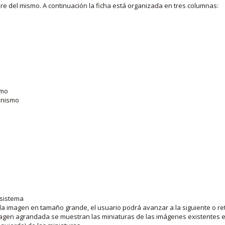
bre del mismo. A continuación la ficha está organizada en tres columnas:
smo
ganismo
 sistema
la imagen en tamaño grande, el usuario podrá avanzar a la siguiente o ret
agen agrandada se muestran las miniaturas de las imágenes existentes en