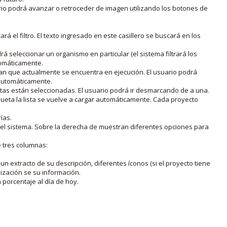
rio podrá avanzar o retroceder de imagen utilizando los botones de
rá el filtro. El texto ingresado en este casillero se buscará en los
drá seleccionar un organismo en particular (el sistema filtrará los
utomáticamente.
lan que actualmente se encuentra en ejecución. El usuario podrá
o automáticamente.
uetas están seleccionadas. El usuario podrá ir desmarcando de a una.
iqueta la lista se vuelve a cargar automáticamente. Cada proyecto
ías.
en el sistema. Sobre la derecha de muestran diferentes opciones para
e tres columnas:
n extracto de su descripción, diferentes íconos (si el proyecto tiene
lización se su información.
porcentaje al día de hoy.