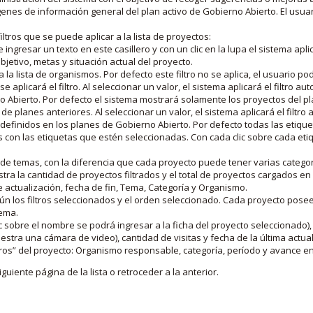
nes de información general del plan activo de Gobierno Abierto. El usua
iltros que se puede aplicar a la lista de proyectos:
ngresar un texto en este casillero y con un clic en la lupa el sistema aplica
jetivo, metas y situación actual del proyecto.
 la lista de organismos. Por defecto este filtro no se aplica, el usuario po
e aplicará el filtro. Al seleccionar un valor, el sistema aplicará el filtro a
o Abierto. Por defecto el sistema mostrará solamente los proyectos del p
de planes anteriores. Al seleccionar un valor, el sistema aplicará el filtr
s definidos en los planes de Gobierno Abierto. Por defecto todas las etiq
os con las etiquetas que estén seleccionadas. Con cada clic sobre cada et
 de temas, con la diferencia que cada proyecto puede tener varias categor
estra la cantidad de proyectos filtrados y el total de proyectos cargados 
de actualización, fecha de fin, Tema, Categoría y Organismo.
gún los filtros seleccionados y el orden seleccionado. Cada proyecto pose
tema.
 sobre el nombre se podrá ingresar a la ficha del proyecto seleccionado), u
stra una cámara de video), cantidad de visitas y fecha de la última actua
os” del proyecto: Organismo responsable, categoría, período y avance en 
iguiente página de la lista o retroceder a la anterior.