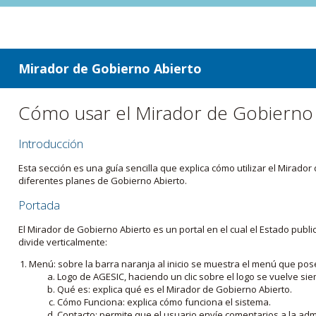
ir a contenido
ir al menú
Mirador de Gobierno Abierto
Cómo usar el Mirador de Gobierno
Introducción
Esta sección es una guía sencilla que explica cómo utilizar el Mirad
diferentes planes de Gobierno Abierto.
Portada
El Mirador de Gobierno Abierto es un portal en el cual el Estado pub
divide verticalmente:
Menú: sobre la barra naranja al inicio se muestra el menú que pos
Logo de AGESIC, haciendo un clic sobre el logo se vuelve sie
Qué es: explica qué es el Mirador de Gobierno Abierto.
Cómo Funciona: explica cómo funciona el sistema.
Contacto: permite que el usuario envíe comentarios a la admi