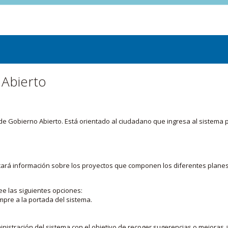
 Abierto
or de Gobierno Abierto. Está orientado al ciudadano que ingresa al siste
licará información sobre los proyectos que componen los diferentes plane
ee las siguientes opciones:
mpre a la portada del sistema.
nistración del sistema con el objetivo de recoger sugerencias o mejoras a