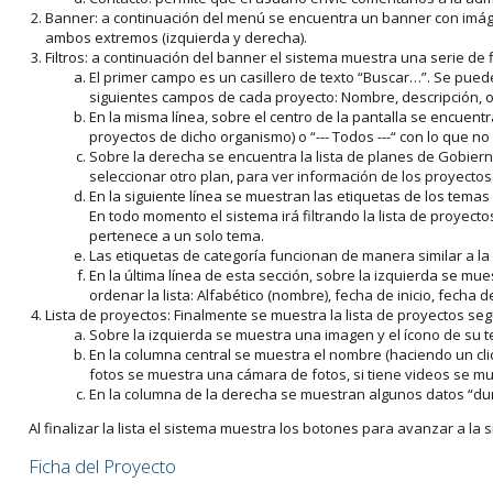
Banner: a continuación del menú se encuentra un banner con imáge
ambos extremos (izquierda y derecha).
Filtros: a continuación del banner el sistema muestra una serie de f
El primer campo es un casillero de texto “Buscar…”. Se puede i
siguientes campos de cada proyecto: Nombre, descripción, ob
En la misma línea, sobre el centro de la pantalla se encuentra
proyectos de dicho organismo) o “--- Todos ---“ con lo que no s
Sobre la derecha se encuentra la lista de planes de Gobiern
seleccionar otro plan, para ver información de los proyectos 
En la siguiente línea se muestran las etiquetas de los tema
En todo momento el sistema irá filtrando la lista de proyect
pertenece a un solo tema.
Las etiquetas de categoría funcionan de manera similar a la
En la última línea de esta sección, sobre la izquierda se mu
ordenar la lista: Alfabético (nombre), fecha de inicio, fecha 
Lista de proyectos: Finalmente se muestra la lista de proyectos se
Sobre la izquierda se muestra una imagen y el ícono de su 
En la columna central se muestra el nombre (haciendo un clic
fotos se muestra una cámara de fotos, si tiene videos se mue
En la columna de la derecha se muestran algunos datos “dur
Al finalizar la lista el sistema muestra los botones para avanzar a la s
Ficha del Proyecto