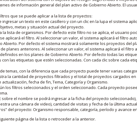
nes de información general del plan activo de Gobierno Abierto. El usua
iltros que se puede aplicar a la lista de proyectos:
ngresar un texto en este casillero y con un clic en la lupa el sistema aplica
jetivo, metas y situación actual del proyecto.
 la lista de organismos. Por defecto este filtro no se aplica, el usuario po
e aplicará el filtro. Al seleccionar un valor, el sistema aplicará el filtro a
o Abierto. Por defecto el sistema mostrará solamente los proyectos del p
de planes anteriores. Al seleccionar un valor, el sistema aplicará el filtr
s definidos en los planes de Gobierno Abierto. Por defecto todas las etiq
os con las etiquetas que estén seleccionadas. Con cada clic sobre cada et
 de temas, con la diferencia que cada proyecto puede tener varias categor
estra la cantidad de proyectos filtrados y el total de proyectos cargados 
de actualización, fecha de fin, Tema, Categoría y Organismo.
gún los filtros seleccionados y el orden seleccionado. Cada proyecto pose
tema.
 sobre el nombre se podrá ingresar a la ficha del proyecto seleccionado), u
stra una cámara de video), cantidad de visitas y fecha de la última actua
os” del proyecto: Organismo responsable, categoría, período y avance en 
iguiente página de la lista o retroceder a la anterior.