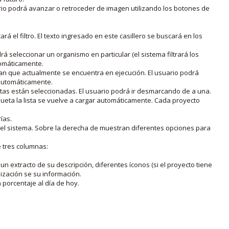
rio podrá avanzar o retroceder de imagen utilizando los botones de
rá el filtro. El texto ingresado en este casillero se buscará en los
drá seleccionar un organismo en particular (el sistema filtrará los
utomáticamente.
lan que actualmente se encuentra en ejecución. El usuario podrá
o automáticamente.
uetas están seleccionadas. El usuario podrá ir desmarcando de a una.
iqueta la lista se vuelve a cargar automáticamente. Cada proyecto
ías.
en el sistema. Sobre la derecha de muestran diferentes opciones para
e tres columnas:
n extracto de su descripción, diferentes íconos (si el proyecto tiene
lización se su información.
porcentaje al día de hoy.