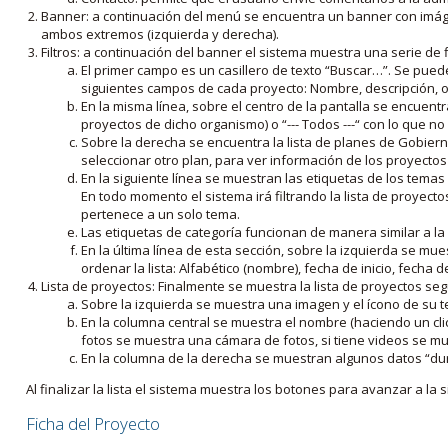
Banner: a continuación del menú se encuentra un banner con imáge
ambos extremos (izquierda y derecha).
Filtros: a continuación del banner el sistema muestra una serie de f
El primer campo es un casillero de texto “Buscar…”. Se puede i
siguientes campos de cada proyecto: Nombre, descripción, ob
En la misma línea, sobre el centro de la pantalla se encuentra
proyectos de dicho organismo) o “--- Todos ---“ con lo que no s
Sobre la derecha se encuentra la lista de planes de Gobiern
seleccionar otro plan, para ver información de los proyectos 
En la siguiente línea se muestran las etiquetas de los tema
En todo momento el sistema irá filtrando la lista de proyect
pertenece a un solo tema.
Las etiquetas de categoría funcionan de manera similar a la
En la última línea de esta sección, sobre la izquierda se mu
ordenar la lista: Alfabético (nombre), fecha de inicio, fecha 
Lista de proyectos: Finalmente se muestra la lista de proyectos se
Sobre la izquierda se muestra una imagen y el ícono de su 
En la columna central se muestra el nombre (haciendo un clic
fotos se muestra una cámara de fotos, si tiene videos se mue
En la columna de la derecha se muestran algunos datos “dur
Al finalizar la lista el sistema muestra los botones para avanzar a la s
Ficha del Proyecto