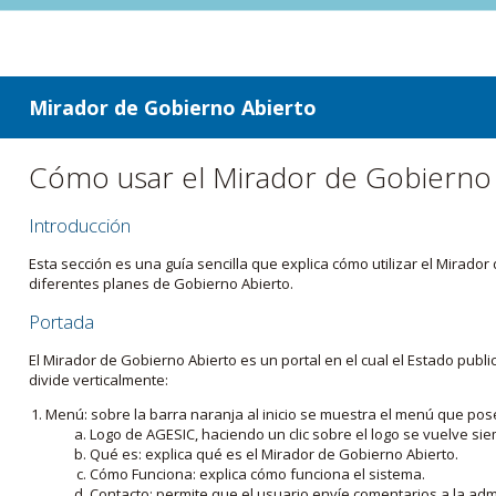
ir a contenido
ir al menú
Mirador de Gobierno Abierto
Cómo usar el Mirador de Gobierno
Introducción
Esta sección es una guía sencilla que explica cómo utilizar el Mirad
diferentes planes de Gobierno Abierto.
Portada
El Mirador de Gobierno Abierto es un portal en el cual el Estado pub
divide verticalmente:
Menú: sobre la barra naranja al inicio se muestra el menú que pos
Logo de AGESIC, haciendo un clic sobre el logo se vuelve sie
Qué es: explica qué es el Mirador de Gobierno Abierto.
Cómo Funciona: explica cómo funciona el sistema.
Contacto: permite que el usuario envíe comentarios a la admi