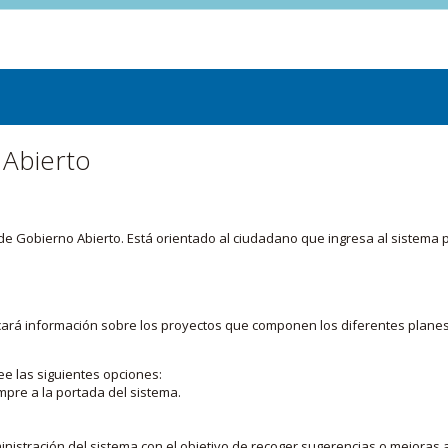
 Abierto
or de Gobierno Abierto. Está orientado al ciudadano que ingresa al siste
licará información sobre los proyectos que componen los diferentes plane
ee las siguientes opciones:
mpre a la portada del sistema.
nistración del sistema con el objetivo de recoger sugerencias o mejoras a