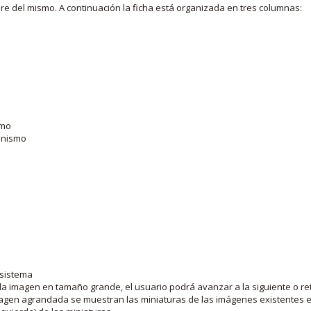
bre del mismo. A continuación la ficha está organizada en tres columnas:
smo
ganismo
 sistema
la imagen en tamaño grande, el usuario podrá avanzar a la siguiente o ret
agen agrandada se muestran las miniaturas de las imágenes existentes en