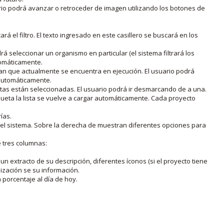
rio podrá avanzar o retroceder de imagen utilizando los botones de
rá el filtro. El texto ingresado en este casillero se buscará en los
drá seleccionar un organismo en particular (el sistema filtrará los
utomáticamente.
lan que actualmente se encuentra en ejecución. El usuario podrá
o automáticamente.
uetas están seleccionadas. El usuario podrá ir desmarcando de a una.
iqueta la lista se vuelve a cargar automáticamente. Cada proyecto
ías.
en el sistema. Sobre la derecha de muestran diferentes opciones para
e tres columnas:
n extracto de su descripción, diferentes íconos (si el proyecto tiene
lización se su información.
porcentaje al día de hoy.