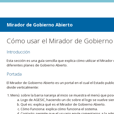
ir a contenido
ir al menú
Mirador de Gobierno Abierto
Cómo usar el Mirador de Gobierno
Introducción
Esta sección es una guía sencilla que explica cómo utilizar el Mirad
diferentes planes de Gobierno Abierto.
Portada
El Mirador de Gobierno Abierto es un portal en el cual el Estado pub
divide verticalmente:
Menú: sobre la barra naranja al inicio se muestra el menú que pos
Logo de AGESIC, haciendo un clic sobre el logo se vuelve sie
Qué es: explica qué es el Mirador de Gobierno Abierto.
Cómo Funciona: explica cómo funciona el sistema.
Contacto: permite que el usuario envíe comentarios a la admi