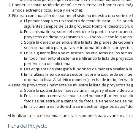
Banner: a continuación del menú se encuentra un banner con imáge
ambos extremos (izquierda y derecha).
Filtros: a continuación del banner el sistema muestra una serie de f
El primer campo es un casillero de texto “Buscar…”. Se puede i
siguientes campos de cada proyecto: Nombre, descripción, ob
En la misma línea, sobre el centro de la pantalla se encuentra
proyectos de dicho organismo) o “--- Todos ---“ con lo que no s
Sobre la derecha se encuentra la lista de planes de Gobiern
seleccionar otro plan, para ver información de los proyectos 
En la siguiente línea se muestran las etiquetas de los tema
En todo momento el sistema irá filtrando la lista de proyect
pertenece a un solo tema.
Las etiquetas de categoría funcionan de manera similar a la
En la última línea de esta sección, sobre la izquierda se mu
ordenar la lista: Alfabético (nombre), fecha de inicio, fecha 
Lista de proyectos: Finalmente se muestra la lista de proyectos se
Sobre la izquierda se muestra una imagen y el ícono de su 
En la columna central se muestra el nombre (haciendo un clic
fotos se muestra una cámara de fotos, si tiene videos se mue
En la columna de la derecha se muestran algunos datos “dur
Al finalizar la lista el sistema muestra los botones para avanzar a la s
Ficha del Proyecto