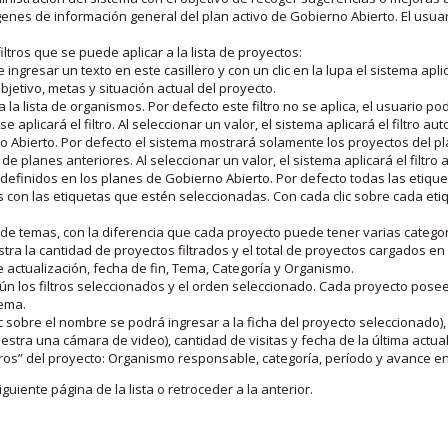
nes de información general del plan activo de Gobierno Abierto. El usua
iltros que se puede aplicar a la lista de proyectos:
ngresar un texto en este casillero y con un clic en la lupa el sistema aplica
jetivo, metas y situación actual del proyecto.
 la lista de organismos. Por defecto este filtro no se aplica, el usuario po
e aplicará el filtro. Al seleccionar un valor, el sistema aplicará el filtro a
o Abierto. Por defecto el sistema mostrará solamente los proyectos del p
de planes anteriores. Al seleccionar un valor, el sistema aplicará el filtr
s definidos en los planes de Gobierno Abierto. Por defecto todas las etiq
os con las etiquetas que estén seleccionadas. Con cada clic sobre cada et
 de temas, con la diferencia que cada proyecto puede tener varias categor
estra la cantidad de proyectos filtrados y el total de proyectos cargados 
de actualización, fecha de fin, Tema, Categoría y Organismo.
gún los filtros seleccionados y el orden seleccionado. Cada proyecto pose
tema.
 sobre el nombre se podrá ingresar a la ficha del proyecto seleccionado), u
stra una cámara de video), cantidad de visitas y fecha de la última actua
os” del proyecto: Organismo responsable, categoría, período y avance en 
iguiente página de la lista o retroceder a la anterior.