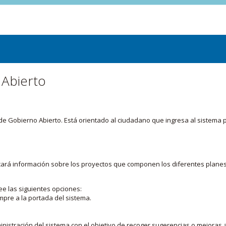
 Abierto
or de Gobierno Abierto. Está orientado al ciudadano que ingresa al siste
licará información sobre los proyectos que componen los diferentes plane
ee las siguientes opciones:
mpre a la portada del sistema.
nistración del sistema con el objetivo de recoger sugerencias o mejoras a