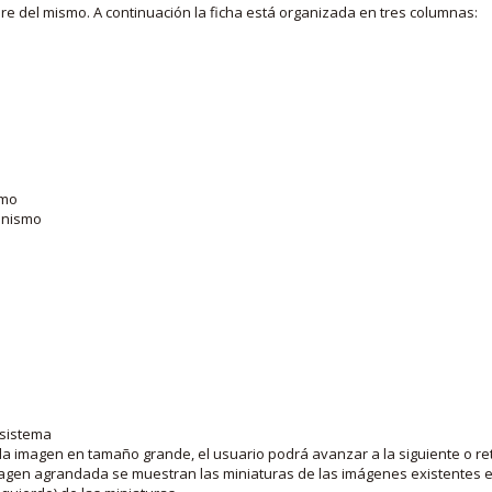
bre del mismo. A continuación la ficha está organizada en tres columnas:
smo
ganismo
 sistema
la imagen en tamaño grande, el usuario podrá avanzar a la siguiente o ret
agen agrandada se muestran las miniaturas de las imágenes existentes en