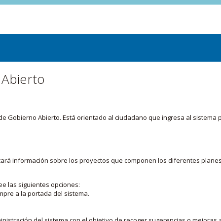
 Abierto
or de Gobierno Abierto. Está orientado al ciudadano que ingresa al siste
licará información sobre los proyectos que componen los diferentes plane
ee las siguientes opciones:
mpre a la portada del sistema.
nistración del sistema con el objetivo de recoger sugerencias o mejoras a