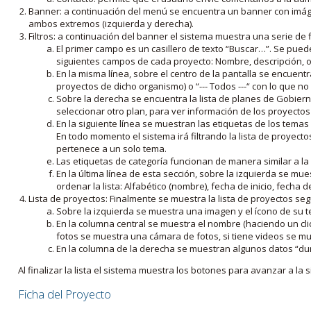
Banner: a continuación del menú se encuentra un banner con imáge
ambos extremos (izquierda y derecha).
Filtros: a continuación del banner el sistema muestra una serie de f
El primer campo es un casillero de texto “Buscar…”. Se puede i
siguientes campos de cada proyecto: Nombre, descripción, ob
En la misma línea, sobre el centro de la pantalla se encuentra
proyectos de dicho organismo) o “--- Todos ---“ con lo que no s
Sobre la derecha se encuentra la lista de planes de Gobiern
seleccionar otro plan, para ver información de los proyectos 
En la siguiente línea se muestran las etiquetas de los tema
En todo momento el sistema irá filtrando la lista de proyect
pertenece a un solo tema.
Las etiquetas de categoría funcionan de manera similar a la
En la última línea de esta sección, sobre la izquierda se mu
ordenar la lista: Alfabético (nombre), fecha de inicio, fecha 
Lista de proyectos: Finalmente se muestra la lista de proyectos se
Sobre la izquierda se muestra una imagen y el ícono de su 
En la columna central se muestra el nombre (haciendo un clic
fotos se muestra una cámara de fotos, si tiene videos se mue
En la columna de la derecha se muestran algunos datos “dur
Al finalizar la lista el sistema muestra los botones para avanzar a la s
Ficha del Proyecto