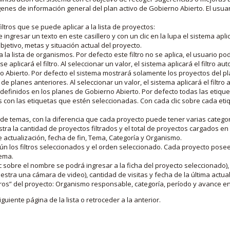
nes de información general del plan activo de Gobierno Abierto. El usua
iltros que se puede aplicar a la lista de proyectos:
ngresar un texto en este casillero y con un clic en la lupa el sistema aplica
jetivo, metas y situación actual del proyecto.
 la lista de organismos. Por defecto este filtro no se aplica, el usuario po
e aplicará el filtro. Al seleccionar un valor, el sistema aplicará el filtro a
o Abierto. Por defecto el sistema mostrará solamente los proyectos del p
de planes anteriores. Al seleccionar un valor, el sistema aplicará el filtr
s definidos en los planes de Gobierno Abierto. Por defecto todas las etiq
os con las etiquetas que estén seleccionadas. Con cada clic sobre cada et
 de temas, con la diferencia que cada proyecto puede tener varias categor
estra la cantidad de proyectos filtrados y el total de proyectos cargados 
de actualización, fecha de fin, Tema, Categoría y Organismo.
gún los filtros seleccionados y el orden seleccionado. Cada proyecto pose
tema.
 sobre el nombre se podrá ingresar a la ficha del proyecto seleccionado), u
stra una cámara de video), cantidad de visitas y fecha de la última actua
os” del proyecto: Organismo responsable, categoría, período y avance en 
iguiente página de la lista o retroceder a la anterior.