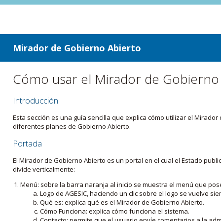
ir a contenido
ir al menú
Mirador de Gobierno Abierto
Cómo usar el Mirador de Gobierno
Introducción
Esta sección es una guía sencilla que explica cómo utilizar el Mirad
diferentes planes de Gobierno Abierto.
Portada
El Mirador de Gobierno Abierto es un portal en el cual el Estado pub
divide verticalmente:
Menú: sobre la barra naranja al inicio se muestra el menú que pos
Logo de AGESIC, haciendo un clic sobre el logo se vuelve sie
Qué es: explica qué es el Mirador de Gobierno Abierto.
Cómo Funciona: explica cómo funciona el sistema.
Contacto: permite que el usuario envíe comentarios a la admi