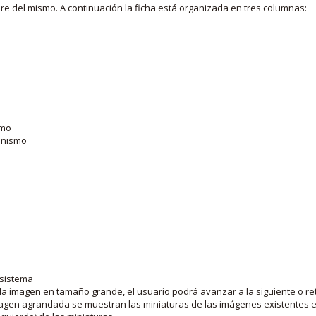
bre del mismo. A continuación la ficha está organizada en tres columnas:
smo
ganismo
 sistema
la imagen en tamaño grande, el usuario podrá avanzar a la siguiente o ret
agen agrandada se muestran las miniaturas de las imágenes existentes en