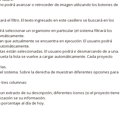
rio podrá avanzar o retroceder de imagen utilizando los botones de
rá el filtro. El texto ingresado en este casillero se buscará en los
drá seleccionar un organismo en particular (el sistema filtrará los
utomáticamente.
lan que actualmente se encuentra en ejecución. El usuario podrá
o automáticamente.
uetas están seleccionadas. El usuario podrá ir desmarcando de a una.
iqueta la lista se vuelve a cargar automáticamente. Cada proyecto
ías.
en el sistema. Sobre la derecha de muestran diferentes opciones para
e tres columnas:
n extracto de su descripción, diferentes íconos (si el proyecto tiene
lización se su información.
porcentaje al día de hoy.