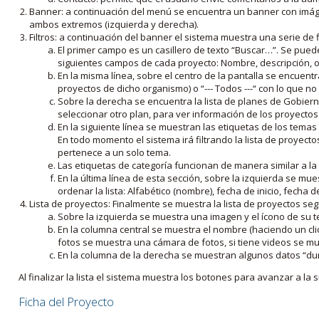
Banner: a continuación del menú se encuentra un banner con imáge
ambos extremos (izquierda y derecha).
Filtros: a continuación del banner el sistema muestra una serie de f
El primer campo es un casillero de texto “Buscar…”. Se puede i
siguientes campos de cada proyecto: Nombre, descripción, ob
En la misma línea, sobre el centro de la pantalla se encuentra
proyectos de dicho organismo) o “--- Todos ---“ con lo que no s
Sobre la derecha se encuentra la lista de planes de Gobiern
seleccionar otro plan, para ver información de los proyectos 
En la siguiente línea se muestran las etiquetas de los tema
En todo momento el sistema irá filtrando la lista de proyect
pertenece a un solo tema.
Las etiquetas de categoría funcionan de manera similar a la
En la última línea de esta sección, sobre la izquierda se mu
ordenar la lista: Alfabético (nombre), fecha de inicio, fecha 
Lista de proyectos: Finalmente se muestra la lista de proyectos se
Sobre la izquierda se muestra una imagen y el ícono de su 
En la columna central se muestra el nombre (haciendo un clic
fotos se muestra una cámara de fotos, si tiene videos se mue
En la columna de la derecha se muestran algunos datos “dur
Al finalizar la lista el sistema muestra los botones para avanzar a la s
Ficha del Proyecto