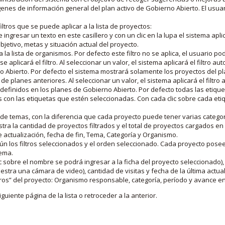
nes de información general del plan activo de Gobierno Abierto. El usua
iltros que se puede aplicar a la lista de proyectos:
ngresar un texto en este casillero y con un clic en la lupa el sistema aplica
jetivo, metas y situación actual del proyecto.
 la lista de organismos. Por defecto este filtro no se aplica, el usuario po
e aplicará el filtro. Al seleccionar un valor, el sistema aplicará el filtro a
o Abierto. Por defecto el sistema mostrará solamente los proyectos del p
de planes anteriores. Al seleccionar un valor, el sistema aplicará el filtr
s definidos en los planes de Gobierno Abierto. Por defecto todas las etiq
os con las etiquetas que estén seleccionadas. Con cada clic sobre cada et
 de temas, con la diferencia que cada proyecto puede tener varias categor
estra la cantidad de proyectos filtrados y el total de proyectos cargados 
de actualización, fecha de fin, Tema, Categoría y Organismo.
gún los filtros seleccionados y el orden seleccionado. Cada proyecto pose
tema.
 sobre el nombre se podrá ingresar a la ficha del proyecto seleccionado), u
stra una cámara de video), cantidad de visitas y fecha de la última actua
os” del proyecto: Organismo responsable, categoría, período y avance en 
iguiente página de la lista o retroceder a la anterior.