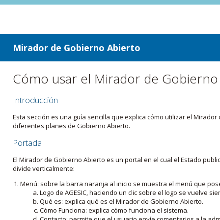
ir a contenido
ir al menú
Mirador de Gobierno Abierto
Cómo usar el Mirador de Gobierno
Introducción
Esta sección es una guía sencilla que explica cómo utilizar el Mirad
diferentes planes de Gobierno Abierto.
Portada
El Mirador de Gobierno Abierto es un portal en el cual el Estado pub
divide verticalmente:
Menú: sobre la barra naranja al inicio se muestra el menú que pos
Logo de AGESIC, haciendo un clic sobre el logo se vuelve sie
Qué es: explica qué es el Mirador de Gobierno Abierto.
Cómo Funciona: explica cómo funciona el sistema.
Contacto: permite que el usuario envíe comentarios a la admi