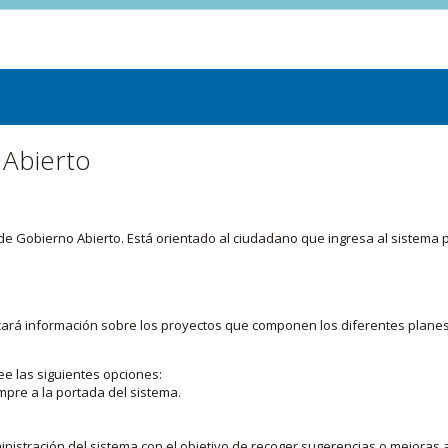
 Abierto
or de Gobierno Abierto. Está orientado al ciudadano que ingresa al siste
licará información sobre los proyectos que componen los diferentes plane
ee las siguientes opciones:
mpre a la portada del sistema.
nistración del sistema con el objetivo de recoger sugerencias o mejoras a