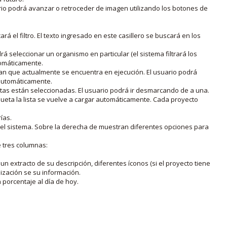
rio podrá avanzar o retroceder de imagen utilizando los botones de
rá el filtro. El texto ingresado en este casillero se buscará en los
drá seleccionar un organismo en particular (el sistema filtrará los
utomáticamente.
lan que actualmente se encuentra en ejecución. El usuario podrá
o automáticamente.
uetas están seleccionadas. El usuario podrá ir desmarcando de a una.
iqueta la lista se vuelve a cargar automáticamente. Cada proyecto
ías.
en el sistema. Sobre la derecha de muestran diferentes opciones para
e tres columnas:
n extracto de su descripción, diferentes íconos (si el proyecto tiene
lización se su información.
porcentaje al día de hoy.