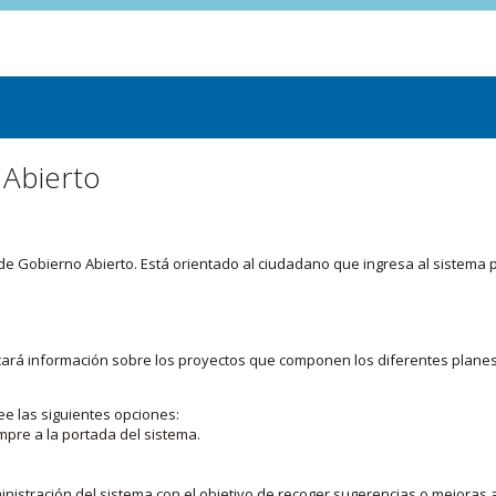
 Abierto
or de Gobierno Abierto. Está orientado al ciudadano que ingresa al siste
licará información sobre los proyectos que componen los diferentes plane
ee las siguientes opciones:
mpre a la portada del sistema.
nistración del sistema con el objetivo de recoger sugerencias o mejoras a