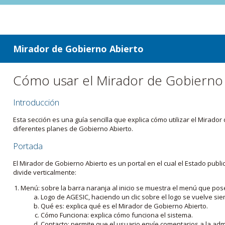
ir a contenido
ir al menú
Mirador de Gobierno Abierto
Cómo usar el Mirador de Gobierno
Introducción
Esta sección es una guía sencilla que explica cómo utilizar el Mirad
diferentes planes de Gobierno Abierto.
Portada
El Mirador de Gobierno Abierto es un portal en el cual el Estado pub
divide verticalmente:
Menú: sobre la barra naranja al inicio se muestra el menú que pos
Logo de AGESIC, haciendo un clic sobre el logo se vuelve sie
Qué es: explica qué es el Mirador de Gobierno Abierto.
Cómo Funciona: explica cómo funciona el sistema.
Contacto: permite que el usuario envíe comentarios a la admi