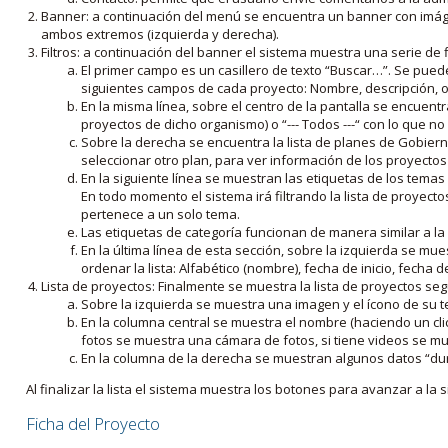
Banner: a continuación del menú se encuentra un banner con imáge
ambos extremos (izquierda y derecha).
Filtros: a continuación del banner el sistema muestra una serie de f
El primer campo es un casillero de texto “Buscar…”. Se puede i
siguientes campos de cada proyecto: Nombre, descripción, ob
En la misma línea, sobre el centro de la pantalla se encuentra
proyectos de dicho organismo) o “--- Todos ---“ con lo que no s
Sobre la derecha se encuentra la lista de planes de Gobiern
seleccionar otro plan, para ver información de los proyectos 
En la siguiente línea se muestran las etiquetas de los tema
En todo momento el sistema irá filtrando la lista de proyect
pertenece a un solo tema.
Las etiquetas de categoría funcionan de manera similar a la
En la última línea de esta sección, sobre la izquierda se mu
ordenar la lista: Alfabético (nombre), fecha de inicio, fecha 
Lista de proyectos: Finalmente se muestra la lista de proyectos se
Sobre la izquierda se muestra una imagen y el ícono de su 
En la columna central se muestra el nombre (haciendo un clic
fotos se muestra una cámara de fotos, si tiene videos se mue
En la columna de la derecha se muestran algunos datos “dur
Al finalizar la lista el sistema muestra los botones para avanzar a la s
Ficha del Proyecto