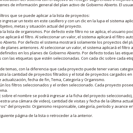
nes de información general del plan activo de Gobierno Abierto. El usua
iltros que se puede aplicar a la lista de proyectos:
ngresar un texto en este casillero y con un clic en la lupa el sistema aplica
jetivo, metas y situación actual del proyecto.
 la lista de organismos. Por defecto este filtro no se aplica, el usuario po
e aplicará el filtro. Al seleccionar un valor, el sistema aplicará el filtro a
o Abierto. Por defecto el sistema mostrará solamente los proyectos del p
de planes anteriores. Al seleccionar un valor, el sistema aplicará el filtr
s definidos en los planes de Gobierno Abierto. Por defecto todas las etiq
os con las etiquetas que estén seleccionadas. Con cada clic sobre cada et
 de temas, con la diferencia que cada proyecto puede tener varias categor
estra la cantidad de proyectos filtrados y el total de proyectos cargados 
de actualización, fecha de fin, Tema, Categoría y Organismo.
gún los filtros seleccionados y el orden seleccionado. Cada proyecto pose
tema.
 sobre el nombre se podrá ingresar a la ficha del proyecto seleccionado), u
stra una cámara de video), cantidad de visitas y fecha de la última actua
os” del proyecto: Organismo responsable, categoría, período y avance en 
iguiente página de la lista o retroceder a la anterior.