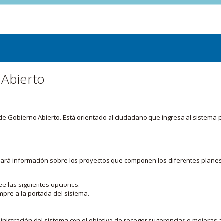
 Abierto
or de Gobierno Abierto. Está orientado al ciudadano que ingresa al siste
licará información sobre los proyectos que componen los diferentes plane
ee las siguientes opciones:
mpre a la portada del sistema.
nistración del sistema con el objetivo de recoger sugerencias o mejoras a