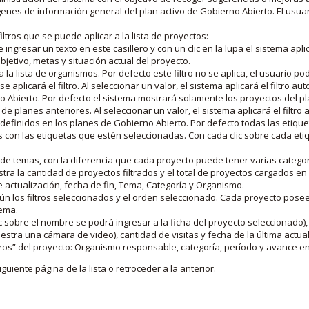
nes de información general del plan activo de Gobierno Abierto. El usua
iltros que se puede aplicar a la lista de proyectos:
ngresar un texto en este casillero y con un clic en la lupa el sistema aplica
jetivo, metas y situación actual del proyecto.
 la lista de organismos. Por defecto este filtro no se aplica, el usuario po
e aplicará el filtro. Al seleccionar un valor, el sistema aplicará el filtro a
o Abierto. Por defecto el sistema mostrará solamente los proyectos del p
de planes anteriores. Al seleccionar un valor, el sistema aplicará el filtr
s definidos en los planes de Gobierno Abierto. Por defecto todas las etiq
os con las etiquetas que estén seleccionadas. Con cada clic sobre cada et
 de temas, con la diferencia que cada proyecto puede tener varias categor
estra la cantidad de proyectos filtrados y el total de proyectos cargados 
de actualización, fecha de fin, Tema, Categoría y Organismo.
gún los filtros seleccionados y el orden seleccionado. Cada proyecto pose
tema.
 sobre el nombre se podrá ingresar a la ficha del proyecto seleccionado), u
stra una cámara de video), cantidad de visitas y fecha de la última actua
os” del proyecto: Organismo responsable, categoría, período y avance en 
iguiente página de la lista o retroceder a la anterior.