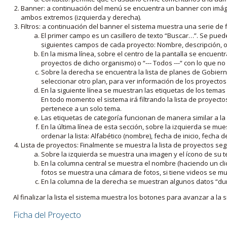
Banner: a continuación del menú se encuentra un banner con imáge
ambos extremos (izquierda y derecha).
Filtros: a continuación del banner el sistema muestra una serie de f
El primer campo es un casillero de texto “Buscar…”. Se puede i
siguientes campos de cada proyecto: Nombre, descripción, ob
En la misma línea, sobre el centro de la pantalla se encuentra
proyectos de dicho organismo) o “--- Todos ---“ con lo que no s
Sobre la derecha se encuentra la lista de planes de Gobiern
seleccionar otro plan, para ver información de los proyectos 
En la siguiente línea se muestran las etiquetas de los tema
En todo momento el sistema irá filtrando la lista de proyect
pertenece a un solo tema.
Las etiquetas de categoría funcionan de manera similar a la
En la última línea de esta sección, sobre la izquierda se mu
ordenar la lista: Alfabético (nombre), fecha de inicio, fecha 
Lista de proyectos: Finalmente se muestra la lista de proyectos se
Sobre la izquierda se muestra una imagen y el ícono de su 
En la columna central se muestra el nombre (haciendo un clic
fotos se muestra una cámara de fotos, si tiene videos se mue
En la columna de la derecha se muestran algunos datos “dur
Al finalizar la lista el sistema muestra los botones para avanzar a la s
Ficha del Proyecto