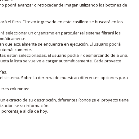
rio podrá avanzar o retroceder de imagen utilizando los botones de
rá el filtro. El texto ingresado en este casillero se buscará en los
drá seleccionar un organismo en particular (el sistema filtrará los
utomáticamente.
lan que actualmente se encuentra en ejecución. El usuario podrá
o automáticamente.
uetas están seleccionadas. El usuario podrá ir desmarcando de a una.
iqueta la lista se vuelve a cargar automáticamente. Cada proyecto
ías.
en el sistema. Sobre la derecha de muestran diferentes opciones para
e tres columnas:
n extracto de su descripción, diferentes íconos (si el proyecto tiene
lización se su información.
porcentaje al día de hoy.