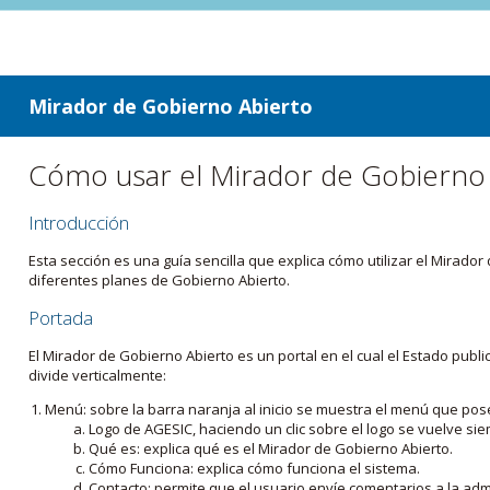
ir a contenido
ir al menú
Mirador de Gobierno Abierto
Cómo usar el Mirador de Gobierno
Introducción
Esta sección es una guía sencilla que explica cómo utilizar el Mirad
diferentes planes de Gobierno Abierto.
Portada
El Mirador de Gobierno Abierto es un portal en el cual el Estado pub
divide verticalmente:
Menú: sobre la barra naranja al inicio se muestra el menú que pos
Logo de AGESIC, haciendo un clic sobre el logo se vuelve sie
Qué es: explica qué es el Mirador de Gobierno Abierto.
Cómo Funciona: explica cómo funciona el sistema.
Contacto: permite que el usuario envíe comentarios a la admi