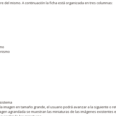
bre del mismo. A continuación la ficha está organizada en tres columnas:
smo
ganismo
 sistema
la imagen en tamaño grande, el usuario podrá avanzar a la siguiente o ret
agen agrandada se muestran las miniaturas de las imágenes existentes en