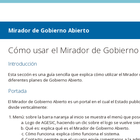
ir a contenido
ir al menú
Mirador de Gobierno Abierto
Cómo usar el Mirador de Gobierno
Introducción
Esta sección es una guía sencilla que explica cómo utilizar el Mirad
diferentes planes de Gobierno Abierto.
Portada
El Mirador de Gobierno Abierto es un portal en el cual el Estado pub
divide verticalmente:
Menú: sobre la barra naranja al inicio se muestra el menú que pos
Logo de AGESIC, haciendo un clic sobre el logo se vuelve sie
Qué es: explica qué es el Mirador de Gobierno Abierto.
Cómo Funciona: explica cómo funciona el sistema.
Contacto: permite que el usuario envíe comentarios a la admi