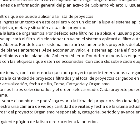
nes de información general del plan activo de Gobierno Abierto. El usua
iltros que se puede aplicar a la lista de proyectos:
ngresar un texto en este casillero y con un clic en la lupa el sistema aplica
jetivo, metas y situación actual del proyecto.
 la lista de organismos. Por defecto este filtro no se aplica, el usuario po
e aplicará el filtro. Al seleccionar un valor, el sistema aplicará el filtro a
o Abierto. Por defecto el sistema mostrará solamente los proyectos del p
de planes anteriores. Al seleccionar un valor, el sistema aplicará el filtr
s definidos en los planes de Gobierno Abierto. Por defecto todas las etiq
os con las etiquetas que estén seleccionadas. Con cada clic sobre cada et
 de temas, con la diferencia que cada proyecto puede tener varias categor
estra la cantidad de proyectos filtrados y el total de proyectos cargados 
de actualización, fecha de fin, Tema, Categoría y Organismo.
gún los filtros seleccionados y el orden seleccionado. Cada proyecto pose
tema.
 sobre el nombre se podrá ingresar a la ficha del proyecto seleccionado), u
stra una cámara de video), cantidad de visitas y fecha de la última actua
os” del proyecto: Organismo responsable, categoría, período y avance en 
iguiente página de la lista o retroceder a la anterior.