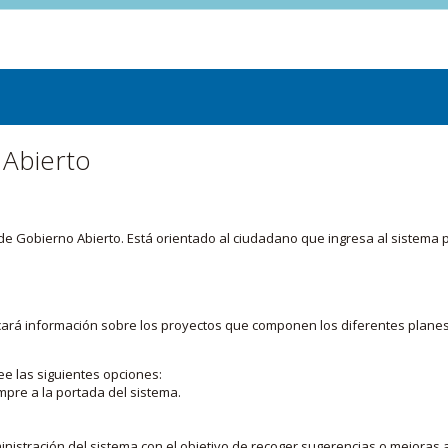
 Abierto
or de Gobierno Abierto. Está orientado al ciudadano que ingresa al siste
licará información sobre los proyectos que componen los diferentes plane
ee las siguientes opciones:
mpre a la portada del sistema.
nistración del sistema con el objetivo de recoger sugerencias o mejoras a