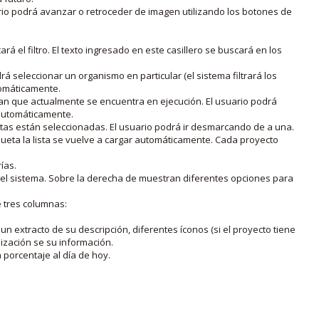
rio podrá avanzar o retroceder de imagen utilizando los botones de
rá el filtro. El texto ingresado en este casillero se buscará en los
drá seleccionar un organismo en particular (el sistema filtrará los
utomáticamente.
lan que actualmente se encuentra en ejecución. El usuario podrá
o automáticamente.
uetas están seleccionadas. El usuario podrá ir desmarcando de a una.
iqueta la lista se vuelve a cargar automáticamente. Cada proyecto
ías.
en el sistema. Sobre la derecha de muestran diferentes opciones para
e tres columnas:
n extracto de su descripción, diferentes íconos (si el proyecto tiene
lización se su información.
porcentaje al día de hoy.