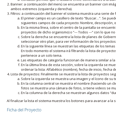
Banner: a continuación del menú se encuentra un banner con imáge
ambos extremos (izquierda y derecha).
Filtros: a continuación del banner el sistema muestra una serie de f
El primer campo es un casillero de texto “Buscar…”. Se puede i
siguientes campos de cada proyecto: Nombre, descripción, ob
En la misma línea, sobre el centro de la pantalla se encuentra
proyectos de dicho organismo) o “--- Todos ---“ con lo que no s
Sobre la derecha se encuentra la lista de planes de Gobiern
seleccionar otro plan, para ver información de los proyectos 
En la siguiente línea se muestran las etiquetas de los tema
En todo momento el sistema irá filtrando la lista de proyect
pertenece a un solo tema.
Las etiquetas de categoría funcionan de manera similar a la
En la última línea de esta sección, sobre la izquierda se mu
ordenar la lista: Alfabético (nombre), fecha de inicio, fecha 
Lista de proyectos: Finalmente se muestra la lista de proyectos se
Sobre la izquierda se muestra una imagen y el ícono de su 
En la columna central se muestra el nombre (haciendo un clic
fotos se muestra una cámara de fotos, si tiene videos se mue
En la columna de la derecha se muestran algunos datos “dur
Al finalizar la lista el sistema muestra los botones para avanzar a la s
Ficha del Proyecto