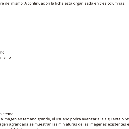
bre del mismo. A continuación la ficha está organizada en tres columnas:
smo
ganismo
 sistema
la imagen en tamaño grande, el usuario podrá avanzar a la siguiente o ret
agen agrandada se muestran las miniaturas de las imágenes existentes en