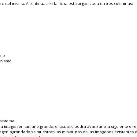
bre del mismo. A continuación la ficha está organizada en tres columnas:
smo
ganismo
 sistema
la imagen en tamaño grande, el usuario podrá avanzar a la siguiente o ret
agen agrandada se muestran las miniaturas de las imágenes existentes en