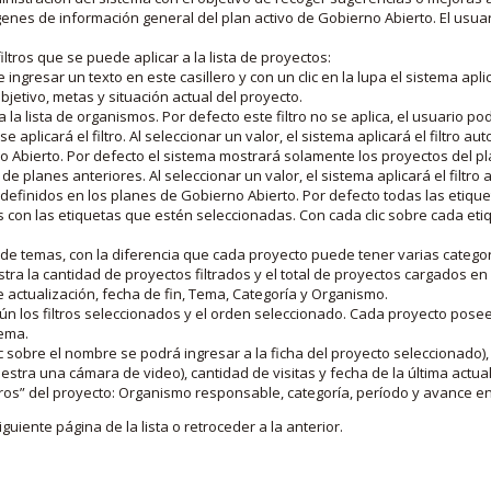
nes de información general del plan activo de Gobierno Abierto. El usua
iltros que se puede aplicar a la lista de proyectos:
ngresar un texto en este casillero y con un clic en la lupa el sistema aplica
jetivo, metas y situación actual del proyecto.
 la lista de organismos. Por defecto este filtro no se aplica, el usuario po
e aplicará el filtro. Al seleccionar un valor, el sistema aplicará el filtro a
o Abierto. Por defecto el sistema mostrará solamente los proyectos del p
de planes anteriores. Al seleccionar un valor, el sistema aplicará el filtr
s definidos en los planes de Gobierno Abierto. Por defecto todas las etiq
os con las etiquetas que estén seleccionadas. Con cada clic sobre cada et
 de temas, con la diferencia que cada proyecto puede tener varias categor
estra la cantidad de proyectos filtrados y el total de proyectos cargados 
de actualización, fecha de fin, Tema, Categoría y Organismo.
gún los filtros seleccionados y el orden seleccionado. Cada proyecto pose
tema.
 sobre el nombre se podrá ingresar a la ficha del proyecto seleccionado), u
stra una cámara de video), cantidad de visitas y fecha de la última actua
os” del proyecto: Organismo responsable, categoría, período y avance en 
iguiente página de la lista o retroceder a la anterior.