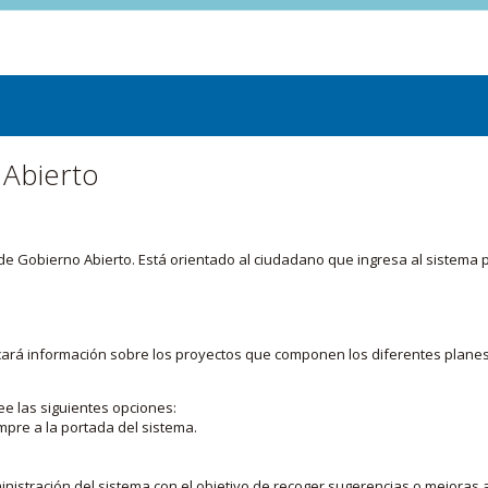
 Abierto
or de Gobierno Abierto. Está orientado al ciudadano que ingresa al siste
licará información sobre los proyectos que componen los diferentes plane
ee las siguientes opciones:
mpre a la portada del sistema.
nistración del sistema con el objetivo de recoger sugerencias o mejoras a