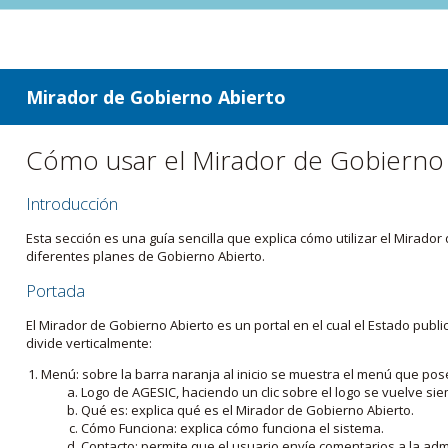
ir a contenido
ir al menú
Mirador de Gobierno Abierto
Cómo usar el Mirador de Gobierno
Introducción
Esta sección es una guía sencilla que explica cómo utilizar el Mirad
diferentes planes de Gobierno Abierto.
Portada
El Mirador de Gobierno Abierto es un portal en el cual el Estado pub
divide verticalmente:
Menú: sobre la barra naranja al inicio se muestra el menú que pos
Logo de AGESIC, haciendo un clic sobre el logo se vuelve sie
Qué es: explica qué es el Mirador de Gobierno Abierto.
Cómo Funciona: explica cómo funciona el sistema.
Contacto: permite que el usuario envíe comentarios a la admi