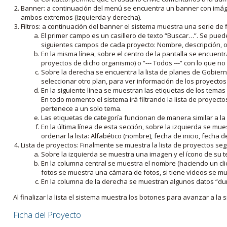
Banner: a continuación del menú se encuentra un banner con imáge
ambos extremos (izquierda y derecha).
Filtros: a continuación del banner el sistema muestra una serie de f
El primer campo es un casillero de texto “Buscar…”. Se puede i
siguientes campos de cada proyecto: Nombre, descripción, ob
En la misma línea, sobre el centro de la pantalla se encuentra
proyectos de dicho organismo) o “--- Todos ---“ con lo que no s
Sobre la derecha se encuentra la lista de planes de Gobiern
seleccionar otro plan, para ver información de los proyectos 
En la siguiente línea se muestran las etiquetas de los tema
En todo momento el sistema irá filtrando la lista de proyect
pertenece a un solo tema.
Las etiquetas de categoría funcionan de manera similar a la
En la última línea de esta sección, sobre la izquierda se mu
ordenar la lista: Alfabético (nombre), fecha de inicio, fecha 
Lista de proyectos: Finalmente se muestra la lista de proyectos se
Sobre la izquierda se muestra una imagen y el ícono de su 
En la columna central se muestra el nombre (haciendo un clic
fotos se muestra una cámara de fotos, si tiene videos se mue
En la columna de la derecha se muestran algunos datos “dur
Al finalizar la lista el sistema muestra los botones para avanzar a la s
Ficha del Proyecto