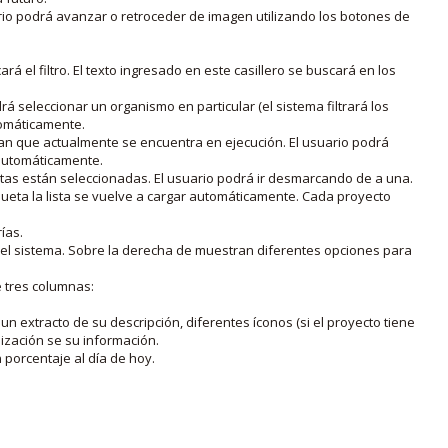
rio podrá avanzar o retroceder de imagen utilizando los botones de
rá el filtro. El texto ingresado en este casillero se buscará en los
drá seleccionar un organismo en particular (el sistema filtrará los
utomáticamente.
lan que actualmente se encuentra en ejecución. El usuario podrá
o automáticamente.
uetas están seleccionadas. El usuario podrá ir desmarcando de a una.
iqueta la lista se vuelve a cargar automáticamente. Cada proyecto
ías.
en el sistema. Sobre la derecha de muestran diferentes opciones para
e tres columnas:
n extracto de su descripción, diferentes íconos (si el proyecto tiene
lización se su información.
porcentaje al día de hoy.