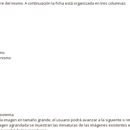
bre del mismo. A continuación la ficha está organizada en tres columnas:
smo
ganismo
 sistema
la imagen en tamaño grande, el usuario podrá avanzar a la siguiente o ret
agen agrandada se muestran las miniaturas de las imágenes existentes en