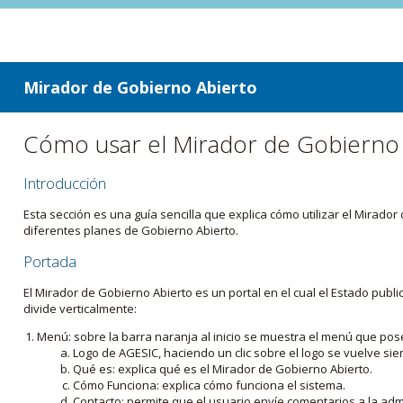
ir a contenido
ir al menú
Mirador de Gobierno Abierto
Cómo usar el Mirador de Gobierno
Introducción
Esta sección es una guía sencilla que explica cómo utilizar el Mirad
diferentes planes de Gobierno Abierto.
Portada
El Mirador de Gobierno Abierto es un portal en el cual el Estado pub
divide verticalmente:
Menú: sobre la barra naranja al inicio se muestra el menú que pos
Logo de AGESIC, haciendo un clic sobre el logo se vuelve sie
Qué es: explica qué es el Mirador de Gobierno Abierto.
Cómo Funciona: explica cómo funciona el sistema.
Contacto: permite que el usuario envíe comentarios a la admi