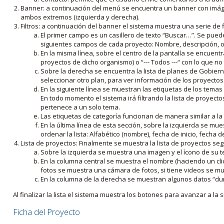
Banner: a continuación del menú se encuentra un banner con imáge
ambos extremos (izquierda y derecha).
Filtros: a continuación del banner el sistema muestra una serie de f
El primer campo es un casillero de texto “Buscar…”. Se puede i
siguientes campos de cada proyecto: Nombre, descripción, ob
En la misma línea, sobre el centro de la pantalla se encuentra
proyectos de dicho organismo) o “--- Todos ---“ con lo que no s
Sobre la derecha se encuentra la lista de planes de Gobiern
seleccionar otro plan, para ver información de los proyectos 
En la siguiente línea se muestran las etiquetas de los tema
En todo momento el sistema irá filtrando la lista de proyect
pertenece a un solo tema.
Las etiquetas de categoría funcionan de manera similar a la
En la última línea de esta sección, sobre la izquierda se mu
ordenar la lista: Alfabético (nombre), fecha de inicio, fecha 
Lista de proyectos: Finalmente se muestra la lista de proyectos se
Sobre la izquierda se muestra una imagen y el ícono de su 
En la columna central se muestra el nombre (haciendo un clic
fotos se muestra una cámara de fotos, si tiene videos se mue
En la columna de la derecha se muestran algunos datos “dur
Al finalizar la lista el sistema muestra los botones para avanzar a la s
Ficha del Proyecto