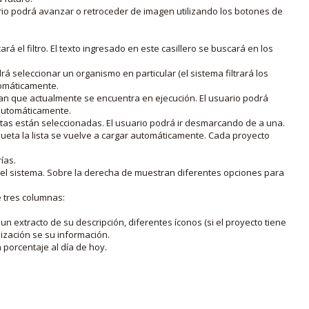
rio podrá avanzar o retroceder de imagen utilizando los botones de
rá el filtro. El texto ingresado en este casillero se buscará en los
drá seleccionar un organismo en particular (el sistema filtrará los
utomáticamente.
lan que actualmente se encuentra en ejecución. El usuario podrá
o automáticamente.
uetas están seleccionadas. El usuario podrá ir desmarcando de a una.
iqueta la lista se vuelve a cargar automáticamente. Cada proyecto
ías.
en el sistema. Sobre la derecha de muestran diferentes opciones para
e tres columnas:
n extracto de su descripción, diferentes íconos (si el proyecto tiene
lización se su información.
porcentaje al día de hoy.