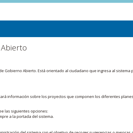
 Abierto
or de Gobierno Abierto. Está orientado al ciudadano que ingresa al siste
licará información sobre los proyectos que componen los diferentes plane
ee las siguientes opciones:
mpre a la portada del sistema.
nistración del sistema con el objetivo de recoger sugerencias o mejoras a