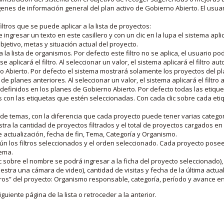
nes de información general del plan activo de Gobierno Abierto. El usua
iltros que se puede aplicar a la lista de proyectos:
ngresar un texto en este casillero y con un clic en la lupa el sistema aplica
jetivo, metas y situación actual del proyecto.
 la lista de organismos. Por defecto este filtro no se aplica, el usuario po
e aplicará el filtro. Al seleccionar un valor, el sistema aplicará el filtro a
o Abierto. Por defecto el sistema mostrará solamente los proyectos del p
de planes anteriores. Al seleccionar un valor, el sistema aplicará el filtr
s definidos en los planes de Gobierno Abierto. Por defecto todas las etiq
os con las etiquetas que estén seleccionadas. Con cada clic sobre cada et
 de temas, con la diferencia que cada proyecto puede tener varias categor
estra la cantidad de proyectos filtrados y el total de proyectos cargados 
de actualización, fecha de fin, Tema, Categoría y Organismo.
gún los filtros seleccionados y el orden seleccionado. Cada proyecto pose
tema.
 sobre el nombre se podrá ingresar a la ficha del proyecto seleccionado), u
stra una cámara de video), cantidad de visitas y fecha de la última actua
os” del proyecto: Organismo responsable, categoría, período y avance en 
iguiente página de la lista o retroceder a la anterior.