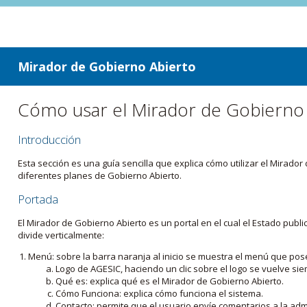
ir a contenido
ir al menú
Mirador de Gobierno Abierto
Cómo usar el Mirador de Gobierno
Introducción
Esta sección es una guía sencilla que explica cómo utilizar el Mirad
diferentes planes de Gobierno Abierto.
Portada
El Mirador de Gobierno Abierto es un portal en el cual el Estado pub
divide verticalmente:
Menú: sobre la barra naranja al inicio se muestra el menú que pos
Logo de AGESIC, haciendo un clic sobre el logo se vuelve sie
Qué es: explica qué es el Mirador de Gobierno Abierto.
Cómo Funciona: explica cómo funciona el sistema.
Contacto: permite que el usuario envíe comentarios a la admi