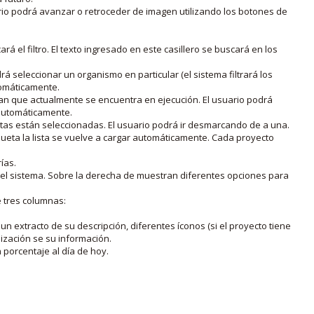
rio podrá avanzar o retroceder de imagen utilizando los botones de
rá el filtro. El texto ingresado en este casillero se buscará en los
drá seleccionar un organismo en particular (el sistema filtrará los
utomáticamente.
lan que actualmente se encuentra en ejecución. El usuario podrá
o automáticamente.
uetas están seleccionadas. El usuario podrá ir desmarcando de a una.
iqueta la lista se vuelve a cargar automáticamente. Cada proyecto
ías.
en el sistema. Sobre la derecha de muestran diferentes opciones para
e tres columnas:
n extracto de su descripción, diferentes íconos (si el proyecto tiene
lización se su información.
porcentaje al día de hoy.