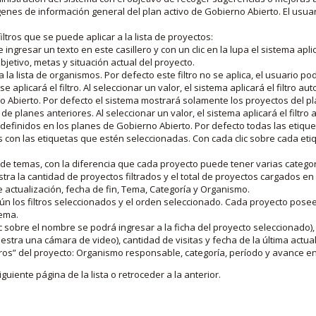
nes de información general del plan activo de Gobierno Abierto. El usua
iltros que se puede aplicar a la lista de proyectos:
ngresar un texto en este casillero y con un clic en la lupa el sistema aplica
jetivo, metas y situación actual del proyecto.
 la lista de organismos. Por defecto este filtro no se aplica, el usuario po
e aplicará el filtro. Al seleccionar un valor, el sistema aplicará el filtro a
o Abierto. Por defecto el sistema mostrará solamente los proyectos del p
de planes anteriores. Al seleccionar un valor, el sistema aplicará el filtr
s definidos en los planes de Gobierno Abierto. Por defecto todas las etiq
os con las etiquetas que estén seleccionadas. Con cada clic sobre cada et
 de temas, con la diferencia que cada proyecto puede tener varias categor
estra la cantidad de proyectos filtrados y el total de proyectos cargados 
de actualización, fecha de fin, Tema, Categoría y Organismo.
gún los filtros seleccionados y el orden seleccionado. Cada proyecto pose
tema.
 sobre el nombre se podrá ingresar a la ficha del proyecto seleccionado), u
stra una cámara de video), cantidad de visitas y fecha de la última actua
os” del proyecto: Organismo responsable, categoría, período y avance en 
iguiente página de la lista o retroceder a la anterior.