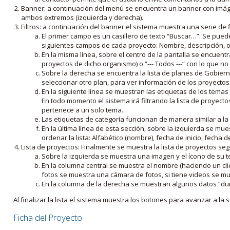
Banner: a continuación del menú se encuentra un banner con imáge
ambos extremos (izquierda y derecha).
Filtros: a continuación del banner el sistema muestra una serie de f
El primer campo es un casillero de texto “Buscar…”. Se puede i
siguientes campos de cada proyecto: Nombre, descripción, ob
En la misma línea, sobre el centro de la pantalla se encuentra
proyectos de dicho organismo) o “--- Todos ---“ con lo que no s
Sobre la derecha se encuentra la lista de planes de Gobiern
seleccionar otro plan, para ver información de los proyectos 
En la siguiente línea se muestran las etiquetas de los tema
En todo momento el sistema irá filtrando la lista de proyect
pertenece a un solo tema.
Las etiquetas de categoría funcionan de manera similar a la
En la última línea de esta sección, sobre la izquierda se mu
ordenar la lista: Alfabético (nombre), fecha de inicio, fecha 
Lista de proyectos: Finalmente se muestra la lista de proyectos se
Sobre la izquierda se muestra una imagen y el ícono de su 
En la columna central se muestra el nombre (haciendo un clic
fotos se muestra una cámara de fotos, si tiene videos se mue
En la columna de la derecha se muestran algunos datos “dur
Al finalizar la lista el sistema muestra los botones para avanzar a la s
Ficha del Proyecto