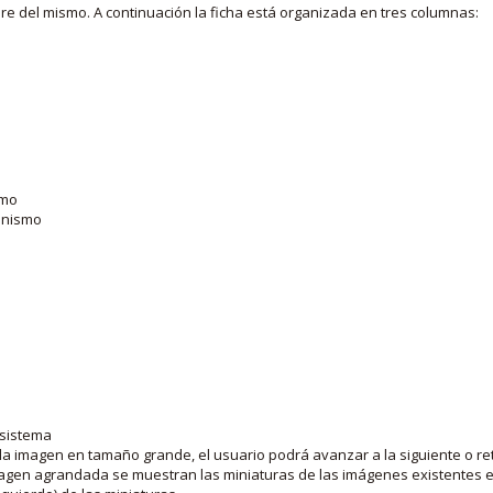
bre del mismo. A continuación la ficha está organizada en tres columnas:
smo
ganismo
 sistema
la imagen en tamaño grande, el usuario podrá avanzar a la siguiente o ret
agen agrandada se muestran las miniaturas de las imágenes existentes en