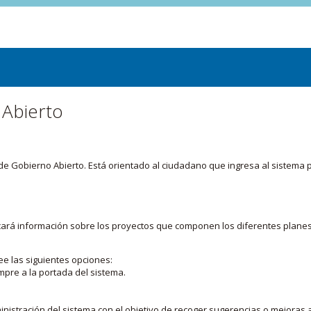
 Abierto
or de Gobierno Abierto. Está orientado al ciudadano que ingresa al siste
licará información sobre los proyectos que componen los diferentes plane
ee las siguientes opciones:
mpre a la portada del sistema.
nistración del sistema con el objetivo de recoger sugerencias o mejoras a