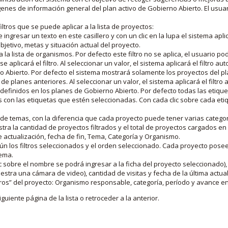
nes de información general del plan activo de Gobierno Abierto. El usua
iltros que se puede aplicar a la lista de proyectos:
ngresar un texto en este casillero y con un clic en la lupa el sistema aplica
jetivo, metas y situación actual del proyecto.
 la lista de organismos. Por defecto este filtro no se aplica, el usuario po
e aplicará el filtro. Al seleccionar un valor, el sistema aplicará el filtro a
o Abierto. Por defecto el sistema mostrará solamente los proyectos del p
de planes anteriores. Al seleccionar un valor, el sistema aplicará el filtr
s definidos en los planes de Gobierno Abierto. Por defecto todas las etiq
os con las etiquetas que estén seleccionadas. Con cada clic sobre cada et
 de temas, con la diferencia que cada proyecto puede tener varias categor
estra la cantidad de proyectos filtrados y el total de proyectos cargados 
de actualización, fecha de fin, Tema, Categoría y Organismo.
gún los filtros seleccionados y el orden seleccionado. Cada proyecto pose
tema.
 sobre el nombre se podrá ingresar a la ficha del proyecto seleccionado), u
stra una cámara de video), cantidad de visitas y fecha de la última actua
os” del proyecto: Organismo responsable, categoría, período y avance en 
iguiente página de la lista o retroceder a la anterior.