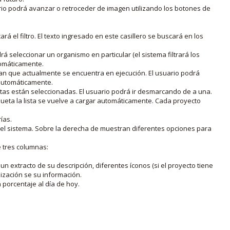
rio podrá avanzar o retroceder de imagen utilizando los botones de
rá el filtro. El texto ingresado en este casillero se buscará en los
drá seleccionar un organismo en particular (el sistema filtrará los
utomáticamente.
lan que actualmente se encuentra en ejecución. El usuario podrá
o automáticamente.
uetas están seleccionadas. El usuario podrá ir desmarcando de a una.
iqueta la lista se vuelve a cargar automáticamente. Cada proyecto
ías.
en el sistema. Sobre la derecha de muestran diferentes opciones para
e tres columnas:
n extracto de su descripción, diferentes íconos (si el proyecto tiene
lización se su información.
porcentaje al día de hoy.