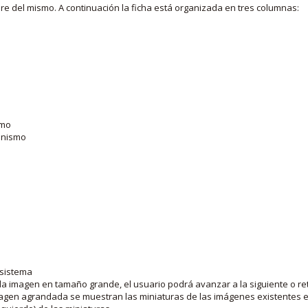
bre del mismo. A continuación la ficha está organizada en tres columnas:
smo
ganismo
 sistema
la imagen en tamaño grande, el usuario podrá avanzar a la siguiente o ret
agen agrandada se muestran las miniaturas de las imágenes existentes en