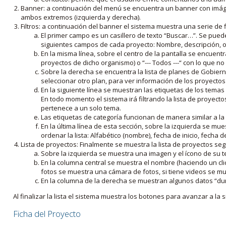
Banner: a continuación del menú se encuentra un banner con imáge
ambos extremos (izquierda y derecha).
Filtros: a continuación del banner el sistema muestra una serie de f
El primer campo es un casillero de texto “Buscar…”. Se puede i
siguientes campos de cada proyecto: Nombre, descripción, ob
En la misma línea, sobre el centro de la pantalla se encuentra
proyectos de dicho organismo) o “--- Todos ---“ con lo que no s
Sobre la derecha se encuentra la lista de planes de Gobiern
seleccionar otro plan, para ver información de los proyectos 
En la siguiente línea se muestran las etiquetas de los tema
En todo momento el sistema irá filtrando la lista de proyect
pertenece a un solo tema.
Las etiquetas de categoría funcionan de manera similar a la
En la última línea de esta sección, sobre la izquierda se mu
ordenar la lista: Alfabético (nombre), fecha de inicio, fecha 
Lista de proyectos: Finalmente se muestra la lista de proyectos se
Sobre la izquierda se muestra una imagen y el ícono de su 
En la columna central se muestra el nombre (haciendo un clic
fotos se muestra una cámara de fotos, si tiene videos se mue
En la columna de la derecha se muestran algunos datos “dur
Al finalizar la lista el sistema muestra los botones para avanzar a la s
Ficha del Proyecto