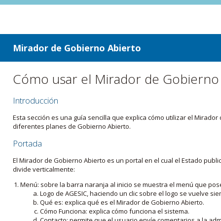
ir a contenido
ir al menú
Mirador de Gobierno Abierto
Cómo usar el Mirador de Gobierno
Introducción
Esta sección es una guía sencilla que explica cómo utilizar el Mirad
diferentes planes de Gobierno Abierto.
Portada
El Mirador de Gobierno Abierto es un portal en el cual el Estado pub
divide verticalmente:
Menú: sobre la barra naranja al inicio se muestra el menú que pos
Logo de AGESIC, haciendo un clic sobre el logo se vuelve sie
Qué es: explica qué es el Mirador de Gobierno Abierto.
Cómo Funciona: explica cómo funciona el sistema.
Contacto: permite que el usuario envíe comentarios a la admi