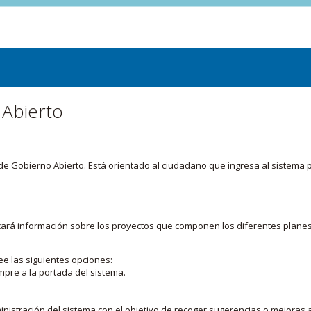
 Abierto
or de Gobierno Abierto. Está orientado al ciudadano que ingresa al siste
licará información sobre los proyectos que componen los diferentes plane
ee las siguientes opciones:
mpre a la portada del sistema.
nistración del sistema con el objetivo de recoger sugerencias o mejoras a