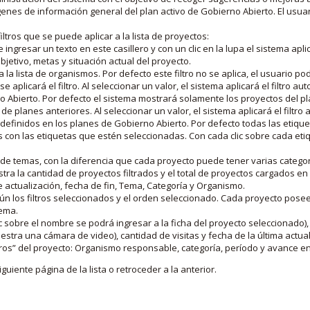
nes de información general del plan activo de Gobierno Abierto. El usua
iltros que se puede aplicar a la lista de proyectos:
ngresar un texto en este casillero y con un clic en la lupa el sistema aplica
jetivo, metas y situación actual del proyecto.
 la lista de organismos. Por defecto este filtro no se aplica, el usuario po
e aplicará el filtro. Al seleccionar un valor, el sistema aplicará el filtro a
o Abierto. Por defecto el sistema mostrará solamente los proyectos del p
de planes anteriores. Al seleccionar un valor, el sistema aplicará el filtr
s definidos en los planes de Gobierno Abierto. Por defecto todas las etiq
os con las etiquetas que estén seleccionadas. Con cada clic sobre cada et
 de temas, con la diferencia que cada proyecto puede tener varias categor
estra la cantidad de proyectos filtrados y el total de proyectos cargados 
de actualización, fecha de fin, Tema, Categoría y Organismo.
gún los filtros seleccionados y el orden seleccionado. Cada proyecto pose
tema.
 sobre el nombre se podrá ingresar a la ficha del proyecto seleccionado), u
stra una cámara de video), cantidad de visitas y fecha de la última actua
os” del proyecto: Organismo responsable, categoría, período y avance en 
iguiente página de la lista o retroceder a la anterior.