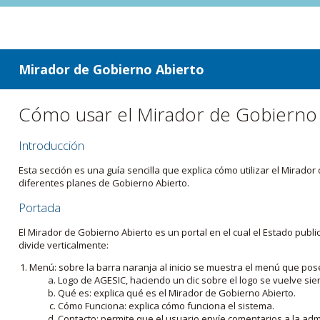
ir a contenido
ir al menú
Mirador de Gobierno Abierto
Cómo usar el Mirador de Gobierno
Introducción
Esta sección es una guía sencilla que explica cómo utilizar el Mirad
diferentes planes de Gobierno Abierto.
Portada
El Mirador de Gobierno Abierto es un portal en el cual el Estado pub
divide verticalmente:
Menú: sobre la barra naranja al inicio se muestra el menú que pos
Logo de AGESIC, haciendo un clic sobre el logo se vuelve sie
Qué es: explica qué es el Mirador de Gobierno Abierto.
Cómo Funciona: explica cómo funciona el sistema.
Contacto: permite que el usuario envíe comentarios a la admi