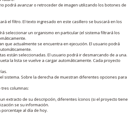
rio podrá avanzar o retroceder de imagen utilizando los botones de
rá el filtro. El texto ingresado en este casillero se buscará en los
drá seleccionar un organismo en particular (el sistema filtrará los
utomáticamente.
lan que actualmente se encuentra en ejecución. El usuario podrá
o automáticamente.
uetas están seleccionadas. El usuario podrá ir desmarcando de a una.
iqueta la lista se vuelve a cargar automáticamente. Cada proyecto
ías.
en el sistema. Sobre la derecha de muestran diferentes opciones para
e tres columnas:
n extracto de su descripción, diferentes íconos (si el proyecto tiene
lización se su información.
porcentaje al día de hoy.