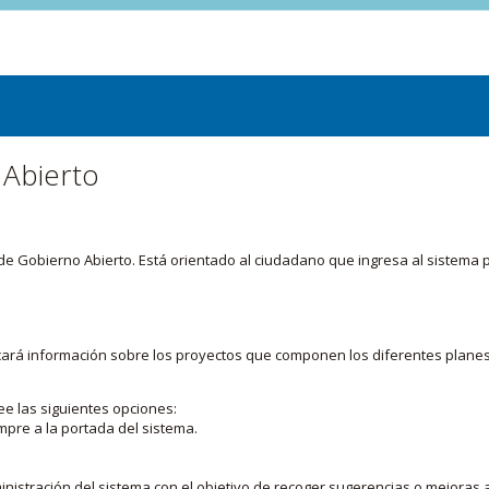
 Abierto
or de Gobierno Abierto. Está orientado al ciudadano que ingresa al siste
licará información sobre los proyectos que componen los diferentes plane
ee las siguientes opciones:
mpre a la portada del sistema.
nistración del sistema con el objetivo de recoger sugerencias o mejoras a