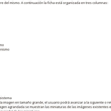
bre del mismo. A continuación la ficha está organizada en tres columnas:
smo
ganismo
 sistema
la imagen en tamaño grande, el usuario podrá avanzar a la siguiente o ret
agen agrandada se muestran las miniaturas de las imágenes existentes en