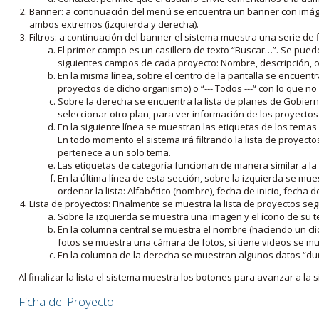
Banner: a continuación del menú se encuentra un banner con imáge
ambos extremos (izquierda y derecha).
Filtros: a continuación del banner el sistema muestra una serie de f
El primer campo es un casillero de texto “Buscar…”. Se puede i
siguientes campos de cada proyecto: Nombre, descripción, ob
En la misma línea, sobre el centro de la pantalla se encuentra
proyectos de dicho organismo) o “--- Todos ---“ con lo que no s
Sobre la derecha se encuentra la lista de planes de Gobiern
seleccionar otro plan, para ver información de los proyectos 
En la siguiente línea se muestran las etiquetas de los tema
En todo momento el sistema irá filtrando la lista de proyect
pertenece a un solo tema.
Las etiquetas de categoría funcionan de manera similar a la
En la última línea de esta sección, sobre la izquierda se mu
ordenar la lista: Alfabético (nombre), fecha de inicio, fecha 
Lista de proyectos: Finalmente se muestra la lista de proyectos se
Sobre la izquierda se muestra una imagen y el ícono de su 
En la columna central se muestra el nombre (haciendo un clic
fotos se muestra una cámara de fotos, si tiene videos se mue
En la columna de la derecha se muestran algunos datos “dur
Al finalizar la lista el sistema muestra los botones para avanzar a la s
Ficha del Proyecto