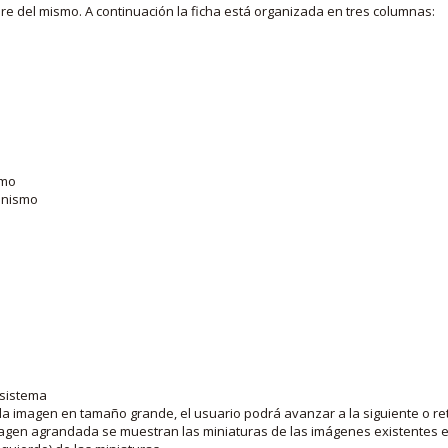
bre del mismo. A continuación la ficha está organizada en tres columnas:
smo
ganismo
 sistema
la imagen en tamaño grande, el usuario podrá avanzar a la siguiente o ret
agen agrandada se muestran las miniaturas de las imágenes existentes en