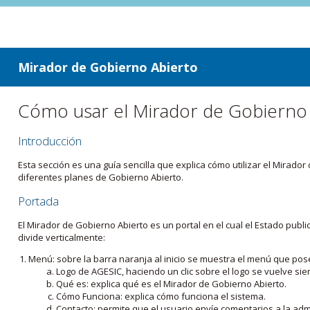
ir a contenido
ir al menú
Mirador de Gobierno Abierto
Cómo usar el Mirador de Gobierno
Introducción
Esta sección es una guía sencilla que explica cómo utilizar el Mirad
diferentes planes de Gobierno Abierto.
Portada
El Mirador de Gobierno Abierto es un portal en el cual el Estado pub
divide verticalmente:
Menú: sobre la barra naranja al inicio se muestra el menú que pos
Logo de AGESIC, haciendo un clic sobre el logo se vuelve sie
Qué es: explica qué es el Mirador de Gobierno Abierto.
Cómo Funciona: explica cómo funciona el sistema.
Contacto: permite que el usuario envíe comentarios a la admi