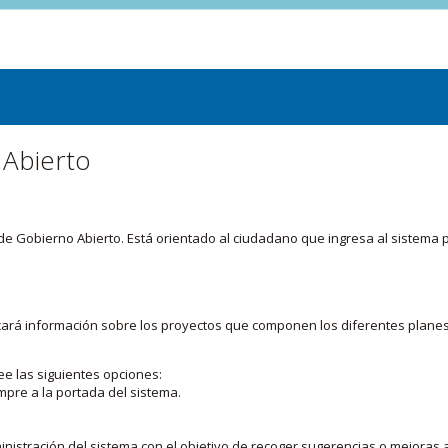
 Abierto
or de Gobierno Abierto. Está orientado al ciudadano que ingresa al siste
licará información sobre los proyectos que componen los diferentes plane
ee las siguientes opciones:
mpre a la portada del sistema.
nistración del sistema con el objetivo de recoger sugerencias o mejoras a