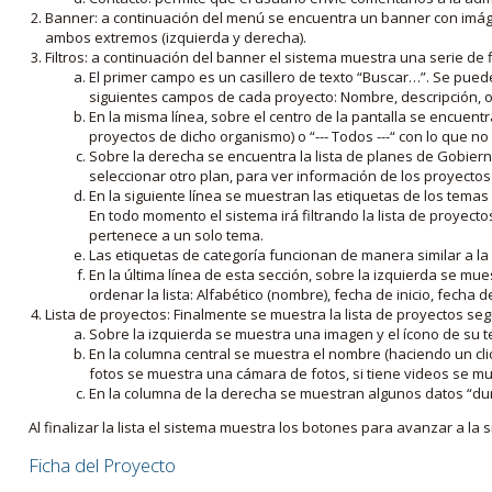
Banner: a continuación del menú se encuentra un banner con imáge
ambos extremos (izquierda y derecha).
Filtros: a continuación del banner el sistema muestra una serie de f
El primer campo es un casillero de texto “Buscar…”. Se puede i
siguientes campos de cada proyecto: Nombre, descripción, ob
En la misma línea, sobre el centro de la pantalla se encuentra
proyectos de dicho organismo) o “--- Todos ---“ con lo que no s
Sobre la derecha se encuentra la lista de planes de Gobiern
seleccionar otro plan, para ver información de los proyectos 
En la siguiente línea se muestran las etiquetas de los tema
En todo momento el sistema irá filtrando la lista de proyect
pertenece a un solo tema.
Las etiquetas de categoría funcionan de manera similar a la
En la última línea de esta sección, sobre la izquierda se mu
ordenar la lista: Alfabético (nombre), fecha de inicio, fecha 
Lista de proyectos: Finalmente se muestra la lista de proyectos se
Sobre la izquierda se muestra una imagen y el ícono de su 
En la columna central se muestra el nombre (haciendo un clic
fotos se muestra una cámara de fotos, si tiene videos se mue
En la columna de la derecha se muestran algunos datos “dur
Al finalizar la lista el sistema muestra los botones para avanzar a la s
Ficha del Proyecto