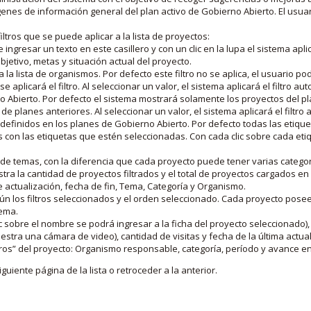
nes de información general del plan activo de Gobierno Abierto. El usua
iltros que se puede aplicar a la lista de proyectos:
ngresar un texto en este casillero y con un clic en la lupa el sistema aplica
jetivo, metas y situación actual del proyecto.
 la lista de organismos. Por defecto este filtro no se aplica, el usuario po
e aplicará el filtro. Al seleccionar un valor, el sistema aplicará el filtro a
o Abierto. Por defecto el sistema mostrará solamente los proyectos del p
de planes anteriores. Al seleccionar un valor, el sistema aplicará el filtr
s definidos en los planes de Gobierno Abierto. Por defecto todas las etiq
os con las etiquetas que estén seleccionadas. Con cada clic sobre cada et
 de temas, con la diferencia que cada proyecto puede tener varias categor
estra la cantidad de proyectos filtrados y el total de proyectos cargados 
de actualización, fecha de fin, Tema, Categoría y Organismo.
gún los filtros seleccionados y el orden seleccionado. Cada proyecto pose
tema.
 sobre el nombre se podrá ingresar a la ficha del proyecto seleccionado), u
stra una cámara de video), cantidad de visitas y fecha de la última actua
os” del proyecto: Organismo responsable, categoría, período y avance en 
iguiente página de la lista o retroceder a la anterior.