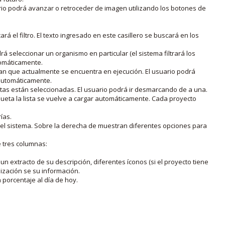
rio podrá avanzar o retroceder de imagen utilizando los botones de
rá el filtro. El texto ingresado en este casillero se buscará en los
drá seleccionar un organismo en particular (el sistema filtrará los
utomáticamente.
lan que actualmente se encuentra en ejecución. El usuario podrá
o automáticamente.
uetas están seleccionadas. El usuario podrá ir desmarcando de a una.
iqueta la lista se vuelve a cargar automáticamente. Cada proyecto
ías.
en el sistema. Sobre la derecha de muestran diferentes opciones para
e tres columnas:
n extracto de su descripción, diferentes íconos (si el proyecto tiene
lización se su información.
porcentaje al día de hoy.