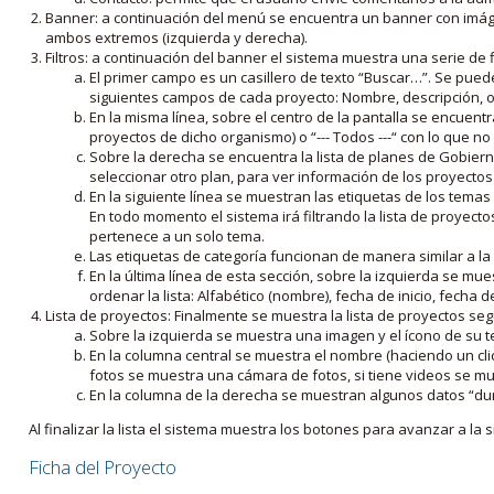
Banner: a continuación del menú se encuentra un banner con imáge
ambos extremos (izquierda y derecha).
Filtros: a continuación del banner el sistema muestra una serie de f
El primer campo es un casillero de texto “Buscar…”. Se puede i
siguientes campos de cada proyecto: Nombre, descripción, ob
En la misma línea, sobre el centro de la pantalla se encuentra
proyectos de dicho organismo) o “--- Todos ---“ con lo que no s
Sobre la derecha se encuentra la lista de planes de Gobiern
seleccionar otro plan, para ver información de los proyectos 
En la siguiente línea se muestran las etiquetas de los tema
En todo momento el sistema irá filtrando la lista de proyect
pertenece a un solo tema.
Las etiquetas de categoría funcionan de manera similar a la
En la última línea de esta sección, sobre la izquierda se mu
ordenar la lista: Alfabético (nombre), fecha de inicio, fecha 
Lista de proyectos: Finalmente se muestra la lista de proyectos se
Sobre la izquierda se muestra una imagen y el ícono de su 
En la columna central se muestra el nombre (haciendo un clic
fotos se muestra una cámara de fotos, si tiene videos se mue
En la columna de la derecha se muestran algunos datos “dur
Al finalizar la lista el sistema muestra los botones para avanzar a la s
Ficha del Proyecto