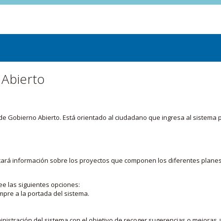
 Abierto
or de Gobierno Abierto. Está orientado al ciudadano que ingresa al siste
licará información sobre los proyectos que componen los diferentes plane
ee las siguientes opciones:
mpre a la portada del sistema.
nistración del sistema con el objetivo de recoger sugerencias o mejoras a