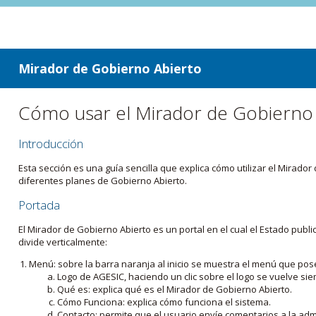
ir a contenido
ir al menú
Mirador de Gobierno Abierto
Cómo usar el Mirador de Gobierno
Introducción
Esta sección es una guía sencilla que explica cómo utilizar el Mirad
diferentes planes de Gobierno Abierto.
Portada
El Mirador de Gobierno Abierto es un portal en el cual el Estado pub
divide verticalmente:
Menú: sobre la barra naranja al inicio se muestra el menú que pos
Logo de AGESIC, haciendo un clic sobre el logo se vuelve sie
Qué es: explica qué es el Mirador de Gobierno Abierto.
Cómo Funciona: explica cómo funciona el sistema.
Contacto: permite que el usuario envíe comentarios a la admi