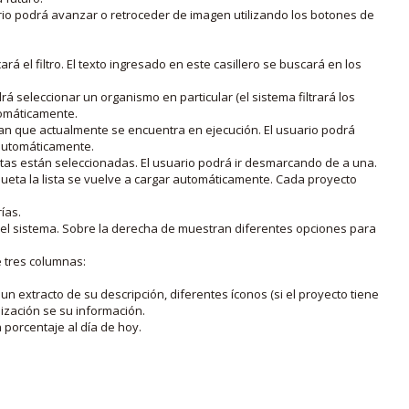
rio podrá avanzar o retroceder de imagen utilizando los botones de
rá el filtro. El texto ingresado en este casillero se buscará en los
drá seleccionar un organismo en particular (el sistema filtrará los
utomáticamente.
lan que actualmente se encuentra en ejecución. El usuario podrá
o automáticamente.
uetas están seleccionadas. El usuario podrá ir desmarcando de a una.
iqueta la lista se vuelve a cargar automáticamente. Cada proyecto
ías.
en el sistema. Sobre la derecha de muestran diferentes opciones para
e tres columnas:
n extracto de su descripción, diferentes íconos (si el proyecto tiene
lización se su información.
porcentaje al día de hoy.