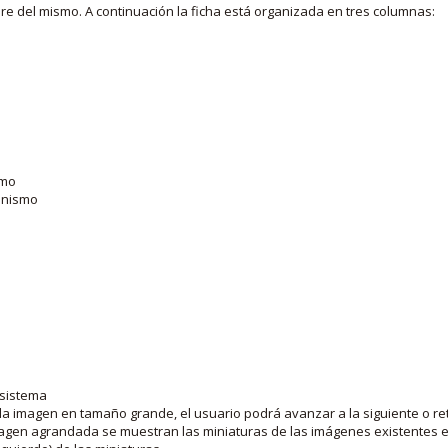
bre del mismo. A continuación la ficha está organizada en tres columnas:
smo
ganismo
 sistema
la imagen en tamaño grande, el usuario podrá avanzar a la siguiente o ret
agen agrandada se muestran las miniaturas de las imágenes existentes en