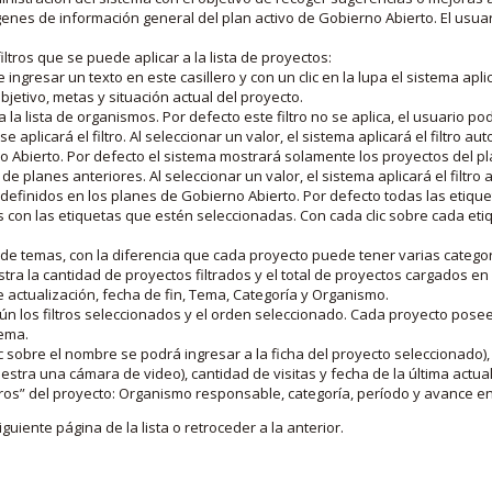
nes de información general del plan activo de Gobierno Abierto. El usua
iltros que se puede aplicar a la lista de proyectos:
ngresar un texto en este casillero y con un clic en la lupa el sistema aplica
jetivo, metas y situación actual del proyecto.
 la lista de organismos. Por defecto este filtro no se aplica, el usuario po
e aplicará el filtro. Al seleccionar un valor, el sistema aplicará el filtro a
o Abierto. Por defecto el sistema mostrará solamente los proyectos del p
de planes anteriores. Al seleccionar un valor, el sistema aplicará el filtr
s definidos en los planes de Gobierno Abierto. Por defecto todas las etiq
os con las etiquetas que estén seleccionadas. Con cada clic sobre cada et
 de temas, con la diferencia que cada proyecto puede tener varias categor
estra la cantidad de proyectos filtrados y el total de proyectos cargados 
de actualización, fecha de fin, Tema, Categoría y Organismo.
gún los filtros seleccionados y el orden seleccionado. Cada proyecto pose
tema.
 sobre el nombre se podrá ingresar a la ficha del proyecto seleccionado), u
stra una cámara de video), cantidad de visitas y fecha de la última actua
os” del proyecto: Organismo responsable, categoría, período y avance en 
iguiente página de la lista o retroceder a la anterior.