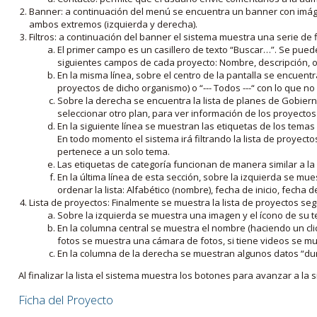
Banner: a continuación del menú se encuentra un banner con imáge
ambos extremos (izquierda y derecha).
Filtros: a continuación del banner el sistema muestra una serie de f
El primer campo es un casillero de texto “Buscar…”. Se puede i
siguientes campos de cada proyecto: Nombre, descripción, ob
En la misma línea, sobre el centro de la pantalla se encuentra
proyectos de dicho organismo) o “--- Todos ---“ con lo que no s
Sobre la derecha se encuentra la lista de planes de Gobiern
seleccionar otro plan, para ver información de los proyectos 
En la siguiente línea se muestran las etiquetas de los tema
En todo momento el sistema irá filtrando la lista de proyect
pertenece a un solo tema.
Las etiquetas de categoría funcionan de manera similar a la
En la última línea de esta sección, sobre la izquierda se mu
ordenar la lista: Alfabético (nombre), fecha de inicio, fecha 
Lista de proyectos: Finalmente se muestra la lista de proyectos se
Sobre la izquierda se muestra una imagen y el ícono de su 
En la columna central se muestra el nombre (haciendo un clic
fotos se muestra una cámara de fotos, si tiene videos se mue
En la columna de la derecha se muestran algunos datos “dur
Al finalizar la lista el sistema muestra los botones para avanzar a la s
Ficha del Proyecto