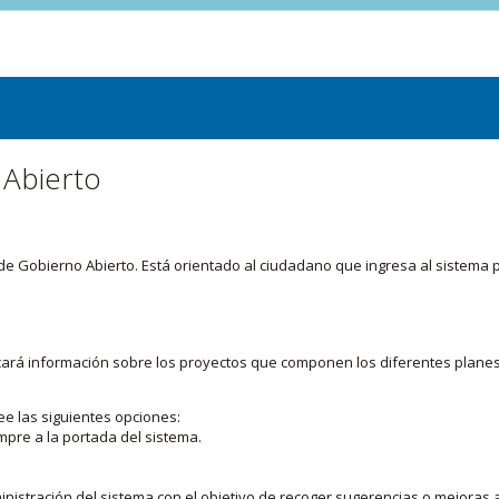
 Abierto
or de Gobierno Abierto. Está orientado al ciudadano que ingresa al siste
licará información sobre los proyectos que componen los diferentes plane
ee las siguientes opciones:
mpre a la portada del sistema.
nistración del sistema con el objetivo de recoger sugerencias o mejoras a