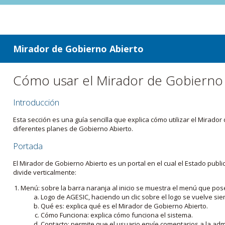
ir a contenido
ir al menú
Mirador de Gobierno Abierto
Cómo usar el Mirador de Gobierno
Introducción
Esta sección es una guía sencilla que explica cómo utilizar el Mirad
diferentes planes de Gobierno Abierto.
Portada
El Mirador de Gobierno Abierto es un portal en el cual el Estado pub
divide verticalmente:
Menú: sobre la barra naranja al inicio se muestra el menú que pos
Logo de AGESIC, haciendo un clic sobre el logo se vuelve sie
Qué es: explica qué es el Mirador de Gobierno Abierto.
Cómo Funciona: explica cómo funciona el sistema.
Contacto: permite que el usuario envíe comentarios a la admi