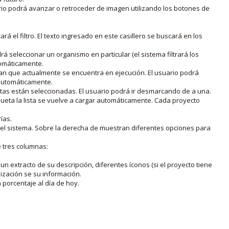
rio podrá avanzar o retroceder de imagen utilizando los botones de
rá el filtro. El texto ingresado en este casillero se buscará en los
drá seleccionar un organismo en particular (el sistema filtrará los
utomáticamente.
lan que actualmente se encuentra en ejecución. El usuario podrá
o automáticamente.
uetas están seleccionadas. El usuario podrá ir desmarcando de a una.
iqueta la lista se vuelve a cargar automáticamente. Cada proyecto
ías.
en el sistema. Sobre la derecha de muestran diferentes opciones para
e tres columnas:
n extracto de su descripción, diferentes íconos (si el proyecto tiene
lización se su información.
porcentaje al día de hoy.