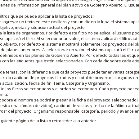
nes de información general del plan activo de Gobierno Abierto. El usua
iltros que se puede aplicar a la lista de proyectos:
ngresar un texto en este casillero y con un clic en la lupa el sistema aplica
jetivo, metas y situación actual del proyecto.
 la lista de organismos. Por defecto este filtro no se aplica, el usuario po
e aplicará el filtro. Al seleccionar un valor, el sistema aplicará el filtro a
o Abierto. Por defecto el sistema mostrará solamente los proyectos del p
de planes anteriores. Al seleccionar un valor, el sistema aplicará el filtr
s definidos en los planes de Gobierno Abierto. Por defecto todas las etiq
os con las etiquetas que estén seleccionadas. Con cada clic sobre cada et
 de temas, con la diferencia que cada proyecto puede tener varias categor
estra la cantidad de proyectos filtrados y el total de proyectos cargados 
de actualización, fecha de fin, Tema, Categoría y Organismo.
gún los filtros seleccionados y el orden seleccionado. Cada proyecto pose
tema.
 sobre el nombre se podrá ingresar a la ficha del proyecto seleccionado), u
stra una cámara de video), cantidad de visitas y fecha de la última actua
os” del proyecto: Organismo responsable, categoría, período y avance en 
iguiente página de la lista o retroceder a la anterior.