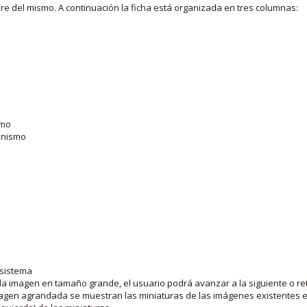
bre del mismo. A continuación la ficha está organizada en tres columnas:
smo
ganismo
 sistema
la imagen en tamaño grande, el usuario podrá avanzar a la siguiente o ret
agen agrandada se muestran las miniaturas de las imágenes existentes en