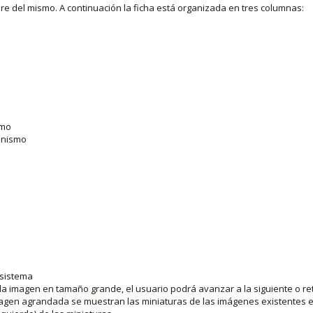
bre del mismo. A continuación la ficha está organizada en tres columnas:
smo
ganismo
 sistema
la imagen en tamaño grande, el usuario podrá avanzar a la siguiente o ret
agen agrandada se muestran las miniaturas de las imágenes existentes en