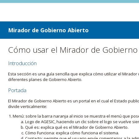
ir a contenido
ir al menú
Mirador de Gobierno Abierto
Cómo usar el Mirador de Gobierno
Introducción
Esta sección es una guía sencilla que explica cómo utilizar el Mirad
diferentes planes de Gobierno Abierto.
Portada
El Mirador de Gobierno Abierto es un portal en el cual el Estado pub
divide verticalmente:
Menú: sobre la barra naranja al inicio se muestra el menú que pos
Logo de AGESIC, haciendo un clic sobre el logo se vuelve sie
Qué es: explica qué es el Mirador de Gobierno Abierto.
Cómo Funciona: explica cómo funciona el sistema.
Contacto: permite que el usuario envíe comentarios a la admi