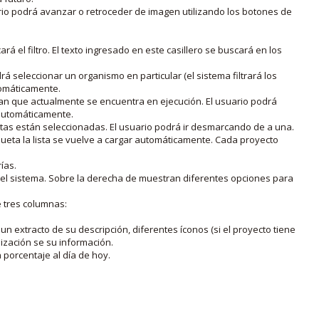
rio podrá avanzar o retroceder de imagen utilizando los botones de
rá el filtro. El texto ingresado en este casillero se buscará en los
drá seleccionar un organismo en particular (el sistema filtrará los
utomáticamente.
lan que actualmente se encuentra en ejecución. El usuario podrá
o automáticamente.
uetas están seleccionadas. El usuario podrá ir desmarcando de a una.
iqueta la lista se vuelve a cargar automáticamente. Cada proyecto
ías.
en el sistema. Sobre la derecha de muestran diferentes opciones para
e tres columnas:
n extracto de su descripción, diferentes íconos (si el proyecto tiene
lización se su información.
porcentaje al día de hoy.