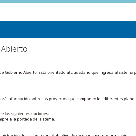
 Abierto
or de Gobierno Abierto. Está orientado al ciudadano que ingresa al siste
licará información sobre los proyectos que componen los diferentes plane
ee las siguientes opciones:
mpre a la portada del sistema.
nistración del sistema con el objetivo de recoger sugerencias o mejoras a