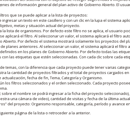
nes de información general del plan activo de Gobierno Abierto. El usua
iltros que se puede aplicar a la lista de proyectos:
ngresar un texto en este casillero y con un clic en la lupa el sistema aplica
jetivo, metas y situación actual del proyecto.
 la lista de organismos. Por defecto este filtro no se aplica, el usuario po
e aplicará el filtro. Al seleccionar un valor, el sistema aplicará el filtro a
o Abierto. Por defecto el sistema mostrará solamente los proyectos del p
de planes anteriores. Al seleccionar un valor, el sistema aplicará el filtr
s definidos en los planes de Gobierno Abierto. Por defecto todas las etiq
os con las etiquetas que estén seleccionadas. Con cada clic sobre cada et
 de temas, con la diferencia que cada proyecto puede tener varias categor
estra la cantidad de proyectos filtrados y el total de proyectos cargados 
de actualización, fecha de fin, Tema, Categoría y Organismo.
gún los filtros seleccionados y el orden seleccionado. Cada proyecto pose
tema.
 sobre el nombre se podrá ingresar a la ficha del proyecto seleccionado), u
stra una cámara de video), cantidad de visitas y fecha de la última actua
os” del proyecto: Organismo responsable, categoría, período y avance en 
iguiente página de la lista o retroceder a la anterior.