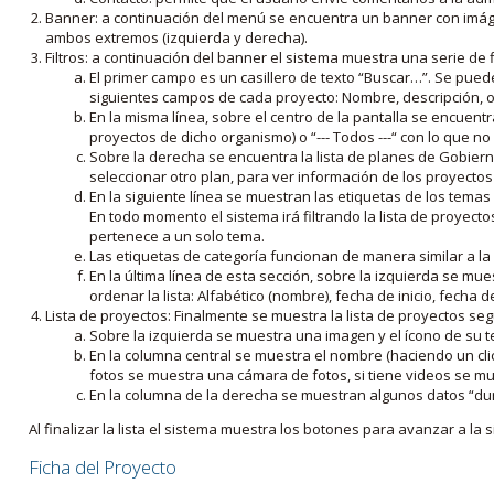
Banner: a continuación del menú se encuentra un banner con imáge
ambos extremos (izquierda y derecha).
Filtros: a continuación del banner el sistema muestra una serie de f
El primer campo es un casillero de texto “Buscar…”. Se puede i
siguientes campos de cada proyecto: Nombre, descripción, ob
En la misma línea, sobre el centro de la pantalla se encuentra
proyectos de dicho organismo) o “--- Todos ---“ con lo que no s
Sobre la derecha se encuentra la lista de planes de Gobiern
seleccionar otro plan, para ver información de los proyectos 
En la siguiente línea se muestran las etiquetas de los tema
En todo momento el sistema irá filtrando la lista de proyect
pertenece a un solo tema.
Las etiquetas de categoría funcionan de manera similar a la
En la última línea de esta sección, sobre la izquierda se mu
ordenar la lista: Alfabético (nombre), fecha de inicio, fecha 
Lista de proyectos: Finalmente se muestra la lista de proyectos se
Sobre la izquierda se muestra una imagen y el ícono de su 
En la columna central se muestra el nombre (haciendo un clic
fotos se muestra una cámara de fotos, si tiene videos se mue
En la columna de la derecha se muestran algunos datos “dur
Al finalizar la lista el sistema muestra los botones para avanzar a la s
Ficha del Proyecto