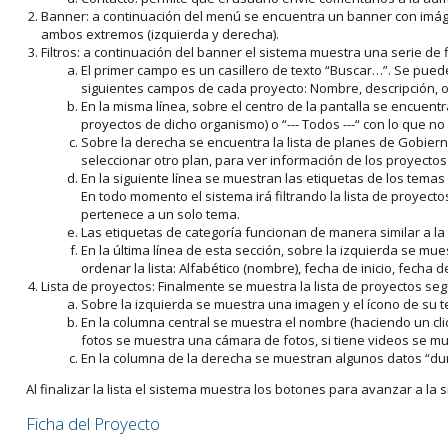
Banner: a continuación del menú se encuentra un banner con imáge
ambos extremos (izquierda y derecha).
Filtros: a continuación del banner el sistema muestra una serie de f
El primer campo es un casillero de texto “Buscar…”. Se puede i
siguientes campos de cada proyecto: Nombre, descripción, ob
En la misma línea, sobre el centro de la pantalla se encuentra
proyectos de dicho organismo) o “--- Todos ---“ con lo que no s
Sobre la derecha se encuentra la lista de planes de Gobiern
seleccionar otro plan, para ver información de los proyectos 
En la siguiente línea se muestran las etiquetas de los tema
En todo momento el sistema irá filtrando la lista de proyect
pertenece a un solo tema.
Las etiquetas de categoría funcionan de manera similar a la
En la última línea de esta sección, sobre la izquierda se mu
ordenar la lista: Alfabético (nombre), fecha de inicio, fecha 
Lista de proyectos: Finalmente se muestra la lista de proyectos se
Sobre la izquierda se muestra una imagen y el ícono de su 
En la columna central se muestra el nombre (haciendo un clic
fotos se muestra una cámara de fotos, si tiene videos se mue
En la columna de la derecha se muestran algunos datos “dur
Al finalizar la lista el sistema muestra los botones para avanzar a la s
Ficha del Proyecto