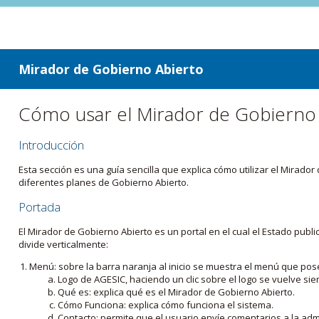
ir a contenido
ir al menú
Mirador de Gobierno Abierto
Cómo usar el Mirador de Gobierno
Introducción
Esta sección es una guía sencilla que explica cómo utilizar el Mirad
diferentes planes de Gobierno Abierto.
Portada
El Mirador de Gobierno Abierto es un portal en el cual el Estado pub
divide verticalmente:
Menú: sobre la barra naranja al inicio se muestra el menú que pos
Logo de AGESIC, haciendo un clic sobre el logo se vuelve sie
Qué es: explica qué es el Mirador de Gobierno Abierto.
Cómo Funciona: explica cómo funciona el sistema.
Contacto: permite que el usuario envíe comentarios a la admi