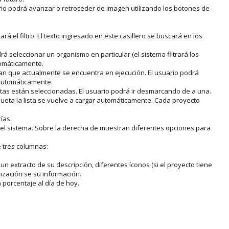
rio podrá avanzar o retroceder de imagen utilizando los botones de
rá el filtro. El texto ingresado en este casillero se buscará en los
drá seleccionar un organismo en particular (el sistema filtrará los
utomáticamente.
lan que actualmente se encuentra en ejecución. El usuario podrá
o automáticamente.
uetas están seleccionadas. El usuario podrá ir desmarcando de a una.
iqueta la lista se vuelve a cargar automáticamente. Cada proyecto
ías.
en el sistema. Sobre la derecha de muestran diferentes opciones para
e tres columnas:
n extracto de su descripción, diferentes íconos (si el proyecto tiene
lización se su información.
porcentaje al día de hoy.