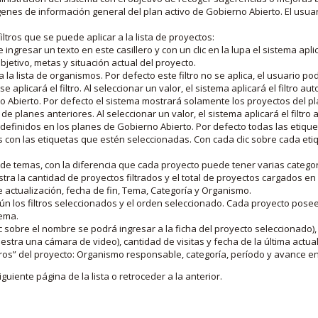
nes de información general del plan activo de Gobierno Abierto. El usua
iltros que se puede aplicar a la lista de proyectos:
ngresar un texto en este casillero y con un clic en la lupa el sistema aplica
jetivo, metas y situación actual del proyecto.
 la lista de organismos. Por defecto este filtro no se aplica, el usuario po
e aplicará el filtro. Al seleccionar un valor, el sistema aplicará el filtro a
o Abierto. Por defecto el sistema mostrará solamente los proyectos del p
de planes anteriores. Al seleccionar un valor, el sistema aplicará el filtr
s definidos en los planes de Gobierno Abierto. Por defecto todas las etiq
os con las etiquetas que estén seleccionadas. Con cada clic sobre cada et
 de temas, con la diferencia que cada proyecto puede tener varias categor
estra la cantidad de proyectos filtrados y el total de proyectos cargados 
de actualización, fecha de fin, Tema, Categoría y Organismo.
gún los filtros seleccionados y el orden seleccionado. Cada proyecto pose
tema.
 sobre el nombre se podrá ingresar a la ficha del proyecto seleccionado), u
stra una cámara de video), cantidad de visitas y fecha de la última actua
os” del proyecto: Organismo responsable, categoría, período y avance en 
iguiente página de la lista o retroceder a la anterior.