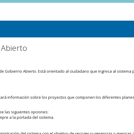
 Abierto
or de Gobierno Abierto. Está orientado al ciudadano que ingresa al siste
licará información sobre los proyectos que componen los diferentes plane
ee las siguientes opciones:
mpre a la portada del sistema.
nistración del sistema con el objetivo de recoger sugerencias o mejoras a