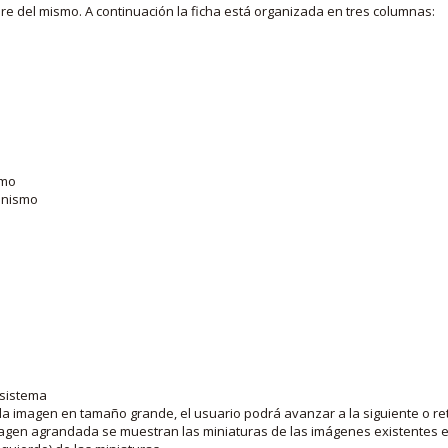
bre del mismo. A continuación la ficha está organizada en tres columnas:
smo
ganismo
 sistema
la imagen en tamaño grande, el usuario podrá avanzar a la siguiente o ret
agen agrandada se muestran las miniaturas de las imágenes existentes en