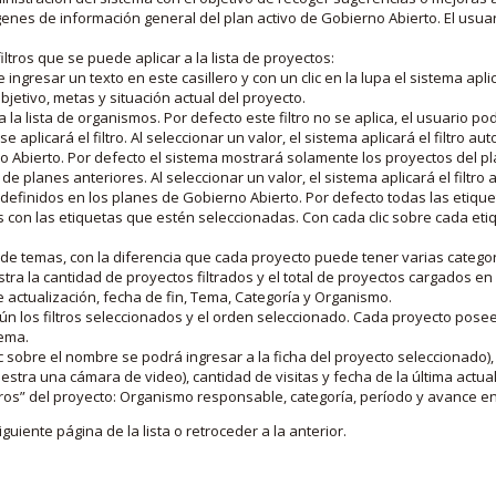
nes de información general del plan activo de Gobierno Abierto. El usua
iltros que se puede aplicar a la lista de proyectos:
ngresar un texto en este casillero y con un clic en la lupa el sistema aplica
jetivo, metas y situación actual del proyecto.
 la lista de organismos. Por defecto este filtro no se aplica, el usuario po
e aplicará el filtro. Al seleccionar un valor, el sistema aplicará el filtro a
o Abierto. Por defecto el sistema mostrará solamente los proyectos del p
de planes anteriores. Al seleccionar un valor, el sistema aplicará el filtr
s definidos en los planes de Gobierno Abierto. Por defecto todas las etiq
os con las etiquetas que estén seleccionadas. Con cada clic sobre cada et
 de temas, con la diferencia que cada proyecto puede tener varias categor
estra la cantidad de proyectos filtrados y el total de proyectos cargados 
de actualización, fecha de fin, Tema, Categoría y Organismo.
gún los filtros seleccionados y el orden seleccionado. Cada proyecto pose
tema.
 sobre el nombre se podrá ingresar a la ficha del proyecto seleccionado), u
stra una cámara de video), cantidad de visitas y fecha de la última actua
os” del proyecto: Organismo responsable, categoría, período y avance en 
iguiente página de la lista o retroceder a la anterior.