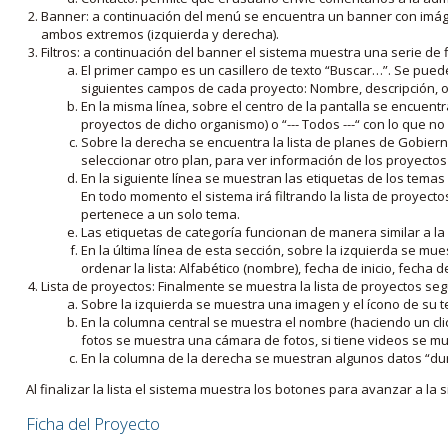
Banner: a continuación del menú se encuentra un banner con imáge
ambos extremos (izquierda y derecha).
Filtros: a continuación del banner el sistema muestra una serie de f
El primer campo es un casillero de texto “Buscar…”. Se puede i
siguientes campos de cada proyecto: Nombre, descripción, ob
En la misma línea, sobre el centro de la pantalla se encuentra
proyectos de dicho organismo) o “--- Todos ---“ con lo que no s
Sobre la derecha se encuentra la lista de planes de Gobiern
seleccionar otro plan, para ver información de los proyectos 
En la siguiente línea se muestran las etiquetas de los tema
En todo momento el sistema irá filtrando la lista de proyect
pertenece a un solo tema.
Las etiquetas de categoría funcionan de manera similar a la
En la última línea de esta sección, sobre la izquierda se mu
ordenar la lista: Alfabético (nombre), fecha de inicio, fecha 
Lista de proyectos: Finalmente se muestra la lista de proyectos se
Sobre la izquierda se muestra una imagen y el ícono de su 
En la columna central se muestra el nombre (haciendo un clic
fotos se muestra una cámara de fotos, si tiene videos se mue
En la columna de la derecha se muestran algunos datos “dur
Al finalizar la lista el sistema muestra los botones para avanzar a la s
Ficha del Proyecto