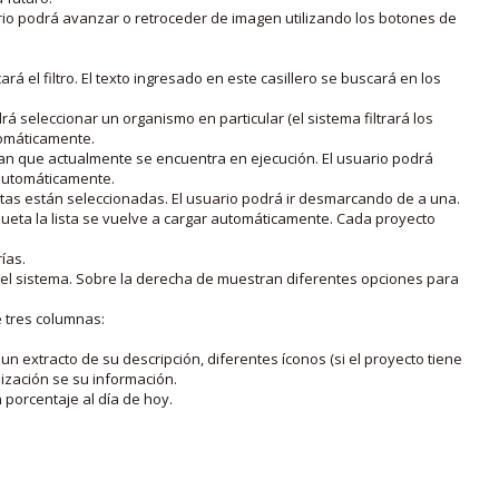
rio podrá avanzar o retroceder de imagen utilizando los botones de
rá el filtro. El texto ingresado en este casillero se buscará en los
drá seleccionar un organismo en particular (el sistema filtrará los
utomáticamente.
lan que actualmente se encuentra en ejecución. El usuario podrá
o automáticamente.
uetas están seleccionadas. El usuario podrá ir desmarcando de a una.
iqueta la lista se vuelve a cargar automáticamente. Cada proyecto
ías.
en el sistema. Sobre la derecha de muestran diferentes opciones para
e tres columnas:
n extracto de su descripción, diferentes íconos (si el proyecto tiene
lización se su información.
porcentaje al día de hoy.