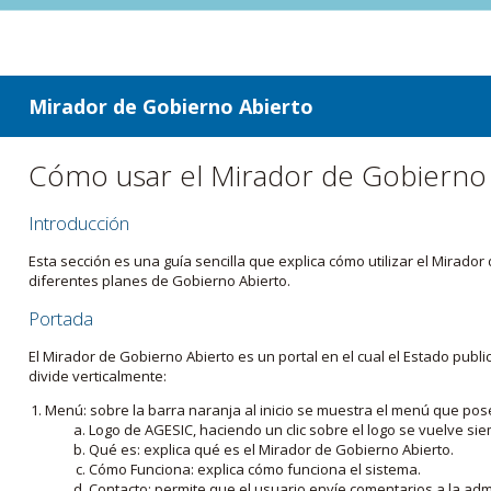
ir a contenido
ir al menú
Mirador de Gobierno Abierto
Cómo usar el Mirador de Gobierno
Introducción
Esta sección es una guía sencilla que explica cómo utilizar el Mirad
diferentes planes de Gobierno Abierto.
Portada
El Mirador de Gobierno Abierto es un portal en el cual el Estado pub
divide verticalmente:
Menú: sobre la barra naranja al inicio se muestra el menú que pos
Logo de AGESIC, haciendo un clic sobre el logo se vuelve sie
Qué es: explica qué es el Mirador de Gobierno Abierto.
Cómo Funciona: explica cómo funciona el sistema.
Contacto: permite que el usuario envíe comentarios a la admi