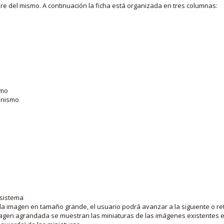
bre del mismo. A continuación la ficha está organizada en tres columnas:
smo
ganismo
 sistema
la imagen en tamaño grande, el usuario podrá avanzar a la siguiente o ret
agen agrandada se muestran las miniaturas de las imágenes existentes en