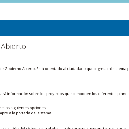
 Abierto
or de Gobierno Abierto. Está orientado al ciudadano que ingresa al siste
licará información sobre los proyectos que componen los diferentes plane
ee las siguientes opciones:
mpre a la portada del sistema.
nistración del sistema con el objetivo de recoger sugerencias o mejoras a