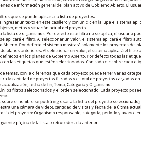
nes de información general del plan activo de Gobierno Abierto. El usua
iltros que se puede aplicar a la lista de proyectos:
ngresar un texto en este casillero y con un clic en la lupa el sistema aplica
jetivo, metas y situación actual del proyecto.
 la lista de organismos. Por defecto este filtro no se aplica, el usuario po
e aplicará el filtro. Al seleccionar un valor, el sistema aplicará el filtro a
o Abierto. Por defecto el sistema mostrará solamente los proyectos del p
de planes anteriores. Al seleccionar un valor, el sistema aplicará el filtr
s definidos en los planes de Gobierno Abierto. Por defecto todas las etiq
os con las etiquetas que estén seleccionadas. Con cada clic sobre cada et
 de temas, con la diferencia que cada proyecto puede tener varias categor
estra la cantidad de proyectos filtrados y el total de proyectos cargados 
de actualización, fecha de fin, Tema, Categoría y Organismo.
gún los filtros seleccionados y el orden seleccionado. Cada proyecto pose
tema.
 sobre el nombre se podrá ingresar a la ficha del proyecto seleccionado), u
stra una cámara de video), cantidad de visitas y fecha de la última actua
os” del proyecto: Organismo responsable, categoría, período y avance en 
iguiente página de la lista o retroceder a la anterior.