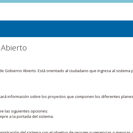
 Abierto
or de Gobierno Abierto. Está orientado al ciudadano que ingresa al siste
licará información sobre los proyectos que componen los diferentes plane
ee las siguientes opciones:
mpre a la portada del sistema.
nistración del sistema con el objetivo de recoger sugerencias o mejoras a