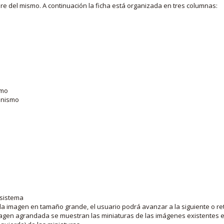
bre del mismo. A continuación la ficha está organizada en tres columnas:
smo
ganismo
 sistema
la imagen en tamaño grande, el usuario podrá avanzar a la siguiente o ret
agen agrandada se muestran las miniaturas de las imágenes existentes en