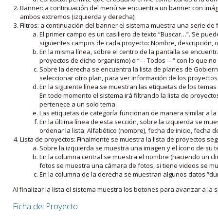
Banner: a continuación del menú se encuentra un banner con imáge
ambos extremos (izquierda y derecha).
Filtros: a continuación del banner el sistema muestra una serie de f
El primer campo es un casillero de texto “Buscar…”. Se puede i
siguientes campos de cada proyecto: Nombre, descripción, ob
En la misma línea, sobre el centro de la pantalla se encuentra
proyectos de dicho organismo) o “--- Todos ---“ con lo que no s
Sobre la derecha se encuentra la lista de planes de Gobiern
seleccionar otro plan, para ver información de los proyectos 
En la siguiente línea se muestran las etiquetas de los tema
En todo momento el sistema irá filtrando la lista de proyect
pertenece a un solo tema.
Las etiquetas de categoría funcionan de manera similar a la
En la última línea de esta sección, sobre la izquierda se mu
ordenar la lista: Alfabético (nombre), fecha de inicio, fecha 
Lista de proyectos: Finalmente se muestra la lista de proyectos se
Sobre la izquierda se muestra una imagen y el ícono de su 
En la columna central se muestra el nombre (haciendo un clic
fotos se muestra una cámara de fotos, si tiene videos se mue
En la columna de la derecha se muestran algunos datos “dur
Al finalizar la lista el sistema muestra los botones para avanzar a la s
Ficha del Proyecto