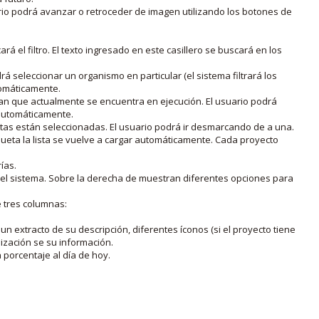
rio podrá avanzar o retroceder de imagen utilizando los botones de
rá el filtro. El texto ingresado en este casillero se buscará en los
drá seleccionar un organismo en particular (el sistema filtrará los
utomáticamente.
lan que actualmente se encuentra en ejecución. El usuario podrá
o automáticamente.
uetas están seleccionadas. El usuario podrá ir desmarcando de a una.
iqueta la lista se vuelve a cargar automáticamente. Cada proyecto
ías.
en el sistema. Sobre la derecha de muestran diferentes opciones para
e tres columnas:
n extracto de su descripción, diferentes íconos (si el proyecto tiene
lización se su información.
porcentaje al día de hoy.