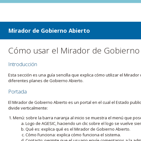
ir a contenido
ir al menú
Mirador de Gobierno Abierto
Cómo usar el Mirador de Gobierno
Introducción
Esta sección es una guía sencilla que explica cómo utilizar el Mirad
diferentes planes de Gobierno Abierto.
Portada
El Mirador de Gobierno Abierto es un portal en el cual el Estado pub
divide verticalmente:
Menú: sobre la barra naranja al inicio se muestra el menú que pos
Logo de AGESIC, haciendo un clic sobre el logo se vuelve sie
Qué es: explica qué es el Mirador de Gobierno Abierto.
Cómo Funciona: explica cómo funciona el sistema.
Contacto: permite que el usuario envíe comentarios a la admi