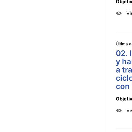
Objeti
Vi
Última a
02. 
y ha
a tr
cicl
con 
Objeti
Vi