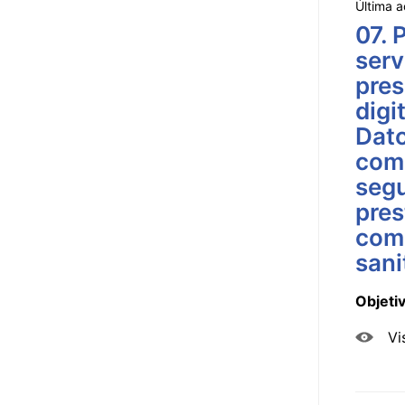
Última a
07. 
serv
pres
digi
Dato
comu
segu
pres
comp
sani
Objeti
Vi