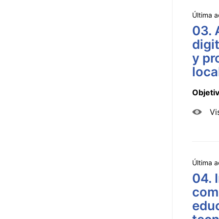
Última a
03. 
digi
y pr
loca
Objeti
Vi
Última a
04. 
comb
educ