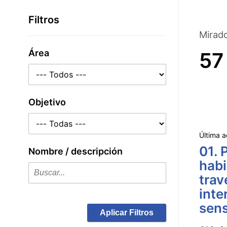
Saltar
al
Filtros
contenido
Mirad
principal
Área
57
Objetivo
Última a
01. 
Nombre / descripción
habi
trav
inte
sens
Aplicar Filtros