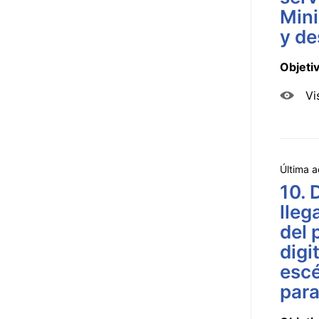
Mini
y de
Objeti
Vi
Última a
10. 
lleg
del 
digi
escé
para