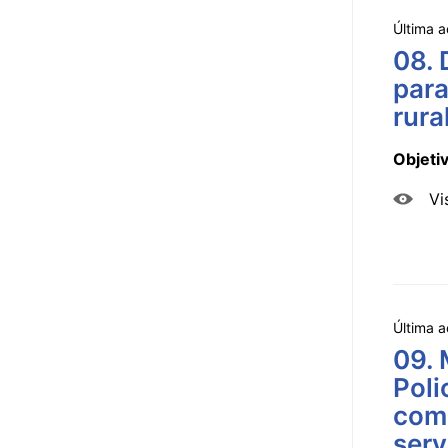
Última a
08. 
para
rura
Objeti
Vi
Última a
09. 
Poli
comi
serv