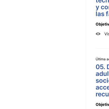
tecn
y co
las 
Objeti
Vi
Última a
05. 
adul
soci
acce
recu
Objeti