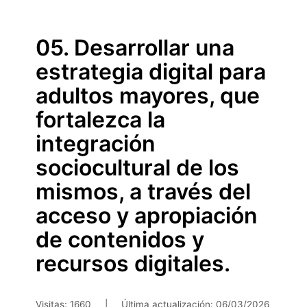
Saltar
al
contenido
05. Desarrollar una
principal
estrategia digital para
adultos mayores, que
fortalezca la
integración
sociocultural de los
mismos, a través del
acceso y apropiación
de contenidos y
recursos digitales.
Visitas: 1660
|
Última actualización:
06/03/2026